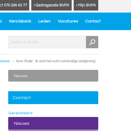
ct 070 204 40 77
› Gedragscode BVPA
› Mijn BVPA
a
Kennisbank
Leden
Vacatures
Contact
ieuws
Arno Rutte: ‘Ik vind het echt overbodige wetgeving’
Nieuws
Contact
Gerelateerd
Nieuws