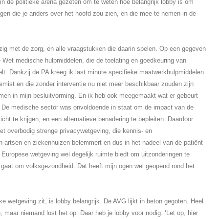
n de politieke arena gezeten om te weten hoe belangrijk lobby is om
ijgen die je anders over het hoofd zou zien, en die mee te nemen in de
zig met de zorg, en alle vraagstukken die daarin spelen. Op een gegeven
Wet medische hulpmiddelen, die de toelating en goedkeuring van
lt. Dankzij de PA kreeg ik last minute specifieke maatwerkhulpmiddelen
gemist en die zonder interventie nu niet meer beschikbaar zouden zijn
en in mijn besluitvorming. En ik heb ook meegemaakt wat er gebeurt
t. De medische sector was onvoldoende in staat om de impact van de
cht te krijgen, en een alternatieve benadering te bepleiten. Daardoor
et overbodig strenge privacywetgeving, die kennis- en
n artsen en ziekenhuizen belemmert en dus in het nadeel van de patiënt
de Europese wetgeving wel degelijk ruimte biedt om uitzonderingen te
t gaat om volksgezondheid. Dat heeft mijn ogen wel geopend rond het
e wetgeving zit, is lobby belangrijk. De AVG lijkt in beton gegoten. Heel
, maar niemand lost het op. Daar heb je lobby voor nodig: ‘Let op, hier