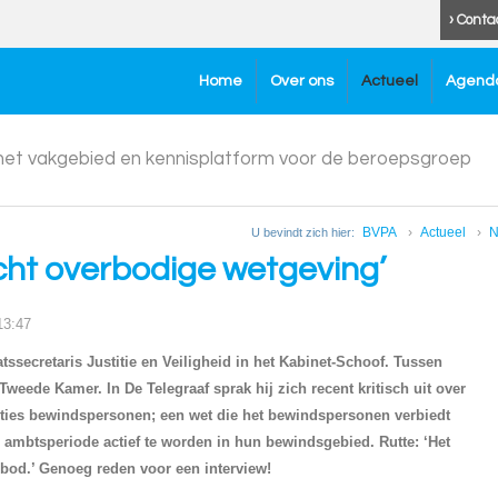
› Conta
Home
Over ons
Actueel
Agend
 het vakgebied en kennisplatform voor de beroepsgroep
BVPA
Actueel
N
U bevindt zich hier:
echt overbodige wetgeving’
13:47
tssecretaris Justitie en Veiligheid in het Kabinet-Schoof. Tussen
 Tweede Kamer. In De Telegraaf sprak hij zich recent kritisch uit over
cties bewindspersonen; een wet die het bewindspersonen verbiedt
 ambtsperiode actief te worden in hun bewindsgebied. Rutte: ‘Het
bod.’ Genoeg reden voor een interview!