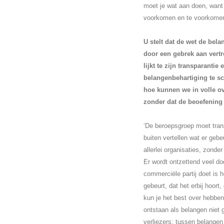
moet je wat aan doen, want
voorkomen en te voorkomen 
U stelt dat de wet de bel
door een gebrek aan vertr
lijkt te zijn transparanti
belangenbehartiging te sc
hoe kunnen we in volle o
zonder dat de beoefening
‘De beroepsgroep moet trans
buiten vertellen wat er gebe
allerlei organisaties, zonde
Er wordt ontzettend veel doo
commerciële partij doet is h
gebeurt, dat het erbij hoor
kun je het best over hebbe
ontstaan als belangen niet 
verliezers; tussen belangen 