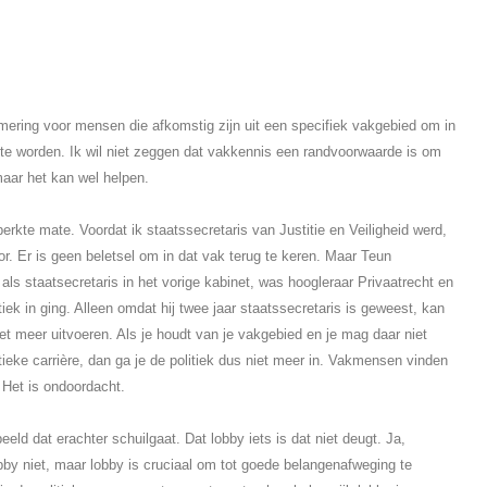
ering voor mensen die afkomstig zijn uit een specifiek vakgebied om in
te worden. Ik wil niet zeggen dat vakkennis een randvoorwaarde is om
maar het kan wel helpen.
erkte mate. Voordat ik staatssecretaris van Justitie en Veiligheid werd,
or. Er is geen beletsel om in dat vak terug te keren. Maar Teun
als staatsecretaris in het vorige kabinet, was hoogleraar Privaatrecht en
tiek in ging. Alleen omdat hij twee jaar staatssecretaris is geweest, kan
niet meer uitvoeren. Als je houdt van je vakgebied en je mag daar niet
litieke carrière, dan ga je de politiek dus niet meer in. Vakmensen vinden
. Het is ondoordacht.
eld dat erachter schuilgaat. Dat lobby iets is dat niet deugt. Ja,
by niet, maar lobby is cruciaal om tot goede belangenafweging te