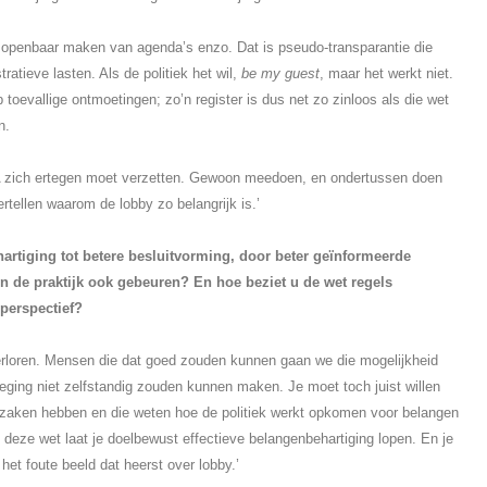
et openbaar maken van agenda’s enzo. Dat is pseudo-transparantie die
tratieve lasten. Als de politiek het wil,
be my guest
, maar het werkt niet.
p toevallige ontmoetingen; zo’n register is dus net zo zinloos als die wet
n.
PA zich ertegen moet verzetten. Gewoon meedoen, en ondertussen doen
ertellen waarom de lobby zo belangrijk is.’
ehartiging tot betere besluitvorming, door beter geïnformeerde
 in de praktijk ook gebeuren? En hoe beziet u de wet regels
 perspectief?
erloren. Mensen die dat goed zouden kunnen gaan we die mogelijkheid
eging niet zelfstandig zouden kunnen maken. Je moet toch juist willen
zaken hebben en die weten hoe de politiek werkt opkomen voor belangen
t deze wet laat je doelbewust effectieve belangenbehartiging lopen. En je
 het foute beeld dat heerst over lobby.’