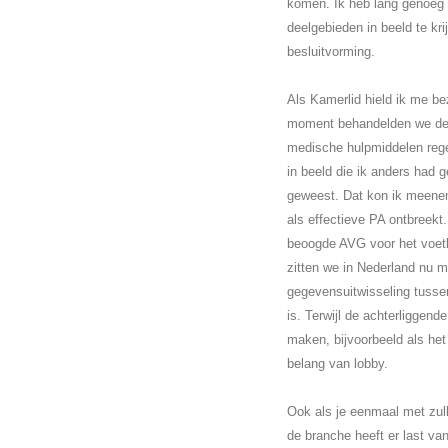
komen. Ik heb lang genoeg i
deelgebieden in beeld te kr
besluitvorming.
Als Kamerlid hield ik me be
moment behandelden we de 
medische hulpmiddelen rege
in beeld die ik anders had 
geweest. Dat kon ik meenem
als effectieve PA ontbreek
beoogde AVG voor het voetli
zitten we in Nederland nu m
gegevensuitwisseling tusse
is. Terwijl de achterliggen
maken, bijvoorbeeld als he
belang van lobby.
Ook als je eenmaal met zulk
de branche heeft er last van