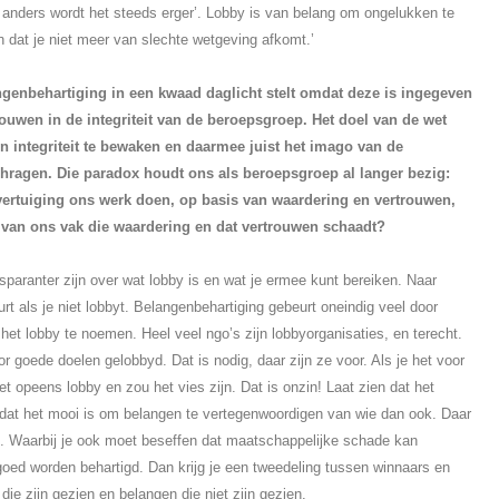
 anders wordt het steeds erger’. Lobby is van belang om ongelukken te
dat je niet meer van slechte wetgeving afkomt.’
angenbehartiging in een kwaad daglicht stelt omdat deze is ingegeven
ouwen in de integriteit van de beroepsgroep. Het doel van de wet
e en integriteit te bewaken en daarmee juist het imago van de
hragen. Die paradox houdt ons als beroepsgroep al langer bezig:
vertuiging ons werk doen, op basis van waardering en vertrouwen,
 van ons vak die waardering en dat vertrouwen schaadt?
paranter zijn over wat lobby is en wat je ermee kunt bereiken. Naar
urt als je niet lobbyt. Belangenbehartiging gebeurt oneindig veel door
r het lobby te noemen. Heel veel ngo’s zijn lobbyorganisaties, en terecht.
r goede doelen gelobbyd. Dat is nodig, daar zijn ze voor. Als je het voor
et opeens lobby en zou het vies zijn. Dat is onzin! Laat zien dat het
t, dat het mooi is om belangen te vertegenwoordigen van wie dan ook. Daar
n. Waarbij je ook moet beseffen dat maatschappelijke schade kan
goed worden behartigd. Dan krijg je een tweedeling tussen winnaars en
die zijn gezien en belangen die niet zijn gezien.