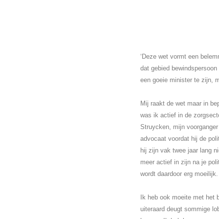
‘Deze wet vormt een belemm
dat gebied bewindspersoon 
een goeie minister te zijn, 
Mij raakt de wet maar in bep
was ik actief in de zorgsect
Struycken, mijn voorganger 
advocaat voordat hij de poli
hij zijn vak twee jaar lang 
meer actief in zijn na je po
wordt daardoor erg moeilijk
Ik heb ook moeite met het be
uiteraard deugt sommige lob