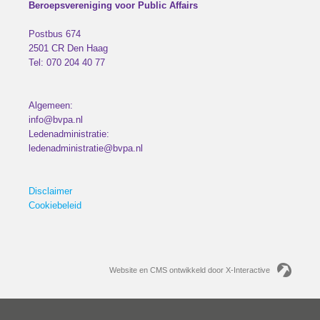
Beroepsvereniging voor Public Affairs
Postbus 674
2501 CR
Den Haag
Tel:
070 204 40 77
Algemeen:
info@bvpa.nl
Ledenadministratie:
ledenadministratie@bvpa.nl
Disclaimer
Cookiebeleid
Website en CMS ontwikkeld door X-Interactive