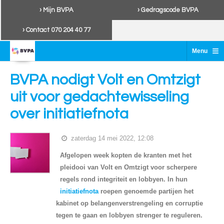
› Mijn BVPA
› Gedragscode BVPA
› Contact 070 204 40 77
≡
Menu
BVPA nodigt Volt en Omtzigt
uit voor gedachtewisseling
over initiatiefnota
zaterdag 14 mei 2022, 12:08
Afgelopen week kopten de kranten met het
pleidooi van Volt en Omtzigt voor scherpere
regels rond integriteit en lobbyen. In hun
initiatiefnota
roepen genoemde partijen het
kabinet op belangenverstrengeling en corruptie
tegen te gaan en lobbyen strenger te reguleren.