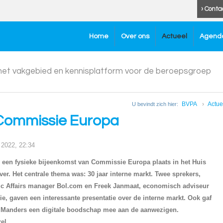
› Conta
Home
Over ons
Actueel
Agend
 het vakgebied en kennisplatform voor de beroepsgroep
BVPA
Actue
U bevindt zich hier:
Commissie Europa
2022, 22:34
een fysieke bijeenkomst van Commissie Europa plaats in het Huis
ver. Het centrale thema was: 30 jaar interne markt. Twee sprekers,
c Affairs manager Bol.com en Freek Janmaat, economisch adviseur
, gaven een interessante presentatie over de interne markt. Ook gaf
 Manders een digitale boodschap mee aan de aanwezigen.
el.