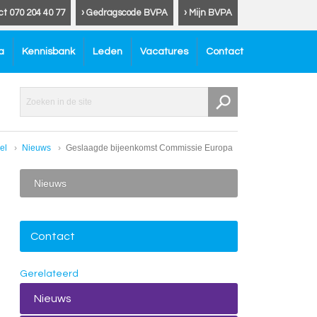
ct 070 204 40 77
› Gedragscode BVPA
› Mijn BVPA
a
Kennisbank
Leden
Vacatures
Contact
el
Nieuws
Geslaagde bijeenkomst Commissie Europa
Nieuws
Contact
Gerelateerd
Nieuws