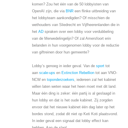
komen? Zou het één van de 50 lobbyisten van
OpenAI zijn, die via
BNR
een flinke uitbreiding van
het lobbyteam aankondigden? Of misschien de
wethouders van Sliedrecht en Vijfheerenlanden die in
het
AD
spraken over een lobby voor verdubbeling
van de Merwedelingelijn? Of zal Amersfoort erin
belanden in hun voorgenomen lobby voor de reductie
van giftreinen door hun gemeente?
Lobby’s genoeg in ieder geval. Van de
sport
tot
aan
scale-ups
en
Extinction Rebellion
tot aan VNO-
NCW en
toponderzoekers
, iedereen zal het kabinet
willen laten weten waar het heen moet met dit land.
Maar één ding is zeker: één partij is al geslaagd in
hun lobby en dat is het oude kabinet. Zij zorgden
ervoor dat het nieuwe kabinet één dag later op het
bordes stond, zodat dit niet op Keti Koti plaatsvond.
In ieder geval een signaal dat lobby effect kan
hebben. Aan de slag!