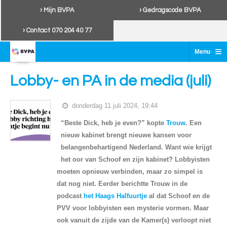
› Mijn BVPA
› Gedragscode BVPA
› Contact 070 204 40 77
≡
Menu
Lobby- en PA in de media (juli)
donderdag 11 juli 2024, 19:44
“Beste Dick, heb je even?” kopte
Trouw
. Een
nieuw kabinet brengt nieuwe kansen voor
belangenbehartigend Nederland. Want wie krijgt
het oor van Schoof en zijn kabinet? Lobbyisten
moeten opnieuw verbinden, maar zo simpel is
dat nog niet. Eerder berichtte Trouw in de
podcast
het Haags Halfuurtje
al dat Schoof en de
PVV voor lobbyisten een mysterie vormen. Maar
ook vanuit de zijde van de Kamer(s) verloopt niet