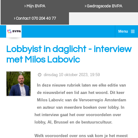
› Mijn BVPA
› Gedragscode BVPA
› Contact 070 204 40 77
≡
Menu
Lobbyist in daglicht - interview
met Milos Labovic
dinsdag 10 oktober 2023, 19:59
In deze nieuwe rubriek laten we elke editie van
de nieuwsbrief een lid aan het woord. Dit keer
Milos Labovic van de Vervoerregio Amsterdam
en auteur van meerdere boeken over lobby. In
het interview gaat het over vooroordelen over
lobby, AI, Brussel en de bestuurscultuur.
Welk vooroordeel over ons vak kom je het meest