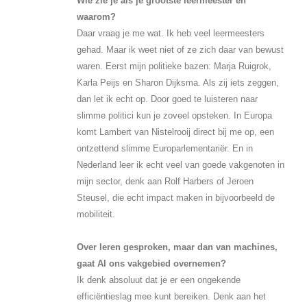
Wie zie je als je grootste leermeester en
waarom?
Daar vraag je me wat. Ik heb veel leermeesters
gehad. Maar ik weet niet of ze zich daar van bewust
waren. Eerst mijn politieke bazen: Marja Ruigrok,
Karla Peijs en Sharon Dijksma. Als zij iets zeggen,
dan let ik echt op. Door goed te luisteren naar
slimme politici kun je zoveel opsteken. In Europa
komt Lambert van Nistelrooij direct bij me op, een
ontzettend slimme Europarlementariër. En in
Nederland leer ik echt veel van goede vakgenoten in
mijn sector, denk aan Rolf Harbers of Jeroen
Steusel, die echt impact maken in bijvoorbeeld de
mobiliteit.
Over leren gesproken, maar dan van machines,
gaat AI ons vakgebied overnemen?
Ik denk absoluut dat je er een ongekende
efficiëntieslag mee kunt bereiken. Denk aan het