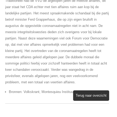
Traditioneel had de VVD de afgelopen jaren de meeste affaires, dit
jaar staat het CDA echter met tien affaires ruim aan kop bij de
landelijke partijen. Het meest spraakmakende schandaal bij die partij
betrof minister Ferd Grapperhaus, die op zijn eigen bruiloft in
augustus de opgestelde coronamaatregelen niet in acht nam. De
meeste integriteitskwesties deden zich overigens voor bij lokale
partijen. Naast deze waarnemingen viel ook Forum voor Democratie
op, dat met vier affaires opmerkelijk veel problemen had voor een
kleine partij. Het overtreden van de coronamaatregelen heeft tot
meerdere affaires geleid afgelopen jaar. De dubbele moraal die
sommige politici hierbij voor zichzelf hanteerden heeft in totaal acht
keer schandalen veroorzaakt. Verder was wangedrag in de
privésfeer, evenals afgelopen jaren, nog een veelvoorkomend
probleem, met een totaal van veertien affaires.
Bronnen: Volkskrant, Montesquieu Instituut
Terug naar overzicht