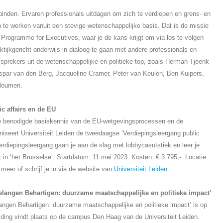
rbinden. Ervaren professionals uitdagen om zich te verdiepen en grens- en
 te werken vanuit een stevige wetenschappelijke basis. Dat is de missie
Programme for Executives, waar je de kans krijgt om via los te volgen
ktijkgericht onderwijs in dialoog te gaan met andere professionals en
prekers uit de wetenschappelijke en politieke top, zoals Herman Tjeenk
aspar van den Berg, Jacqueline Cramer, Peter van Keulen, Ben Kuipers,
Ploumen.
c affairs en de EU
de benodigde basiskennis van de EU-wetgevingsprocessen en de
aniseert Universiteit Leiden de tweedaagse ‘Verdiepingsleergang public
verdiepingsleergang gaan je aan de slag met lobbycasuïstiek en leer je
jgt in ‘het Brusselse’. Startdatum: 11 mei 2023. Kosten: € 3.795,-. Locatie:
eer of schrijf je in via de website van
Universiteit Leiden
.
elangen Behartigen: duurzame maatschappelijke en politieke impact’
angen Behartigen: duurzame maatschappelijke en politieke impact’ is op
iding vindt plaats op de campus Den Haag van de Universiteit Leiden.