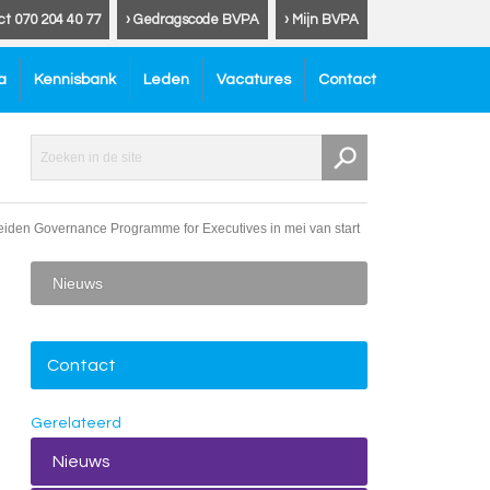
ct 070 204 40 77
› Gedragscode BVPA
› Mijn BVPA
a
Kennisbank
Leden
Vacatures
Contact
iden Governance Programme for Executives in mei van start
Nieuws
Contact
Gerelateerd
Nieuws