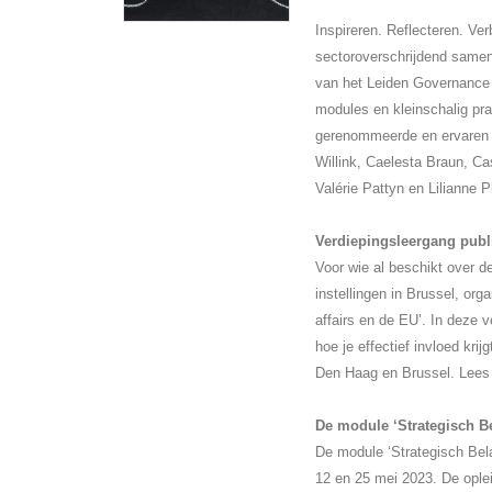
Inspireren. Reflecteren. Ve
sectoroverschrijdend samen
van het Leiden Governance 
modules en kleinschalig pra
gerenommeerde en ervaren s
Willink, Caelesta Braun, C
Valérie Pattyn en Lilianne 
Verdiepingsleergang publi
Voor wie al beschikt over 
instellingen in Brussel, org
affairs en de EU’. In deze 
hoe je effectief invloed kri
Den Haag en Brussel. Lees m
De module ‘Strategisch B
De module ‘Strategisch Bel
12 en 25 mei 2023. De ople