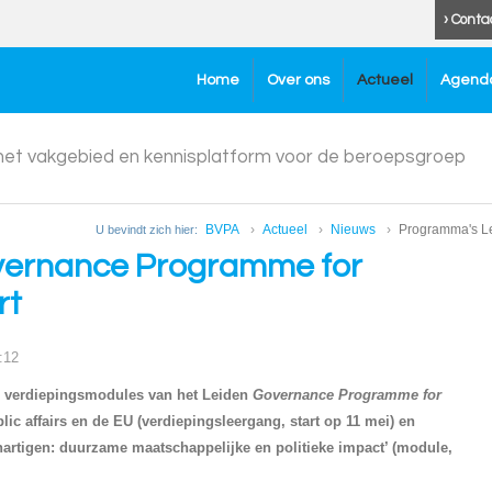
› Conta
Home
Over ons
Actueel
Agend
 het vakgebied en kennisplatform voor de beroepsgroep
BVPA
Actueel
Nieuws
Programma's Le
U bevindt zich hier:
vernance Programme for
rt
8:12
te verdiepingsmodules van het Leiden
Governance Programme for
lic affairs en de EU (verdiepingsleergang, start op 11 mei) en
hartigen: duurzame maatschappelijke en politieke impact’ (module,