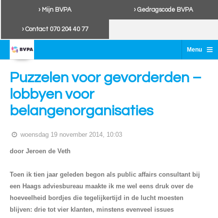
› Mijn BVPA
› Gedragscode BVPA
› Contact 070 204 40 77
≡
Menu
Puzzelen voor gevorderden –
lobbyen voor
belangenorganisaties
woensdag 19 november 2014, 10:03
door Jeroen de Veth
Toen ik tien jaar geleden begon als public affairs consultant bij
een Haags adviesbureau maakte ik me wel eens druk over de
hoeveelheid bordjes die tegelijkertijd in de lucht moesten
blijven: drie tot vier klanten, minstens evenveel issues