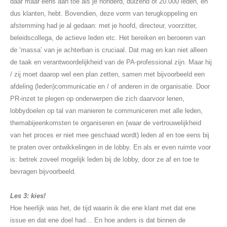
daar maar eens aan toe als je honderd, duizend of 20.000 leden, en
dus klanten, hebt. Bovendien, deze vorm van terugkoppeling en
afstemming had je al gedaan: met je hoofd, directeur, voorzitter,
beleidscollega, de actieve leden etc. Het bereiken en beroeren van
de ‘massa’ van je achterban is cruciaal. Dat mag en kan niet alleen
de taak en verantwoordelijkheid van de PA-professional zijn. Maar hij
/ zij moet daarop wel een plan zetten, samen met bijvoorbeeld een
afdeling (leden)communicatie en / of anderen in de organisatie. Door
PR-inzet te plegen op onderwerpen die zich daarvoor lenen,
lobbydoelen op tal van manieren te communiceren met alle leden,
themabijeenkomsten te organiseren en (waar de vertrouwelijkheid
van het proces er niet mee geschaad wordt) leden af en toe eens bij
te praten over ontwikkelingen in de lobby. En als er even ruimte voor
is: betrek zoveel mogelijk leden bij de lobby, door ze af en toe te
bevragen bijvoorbeeld.
Les 3: kies!
Hoe heerlijk was het, de tijd waarin ik die ene klant met dat ene
issue en dat ene doel had… En hoe anders is dat binnen de