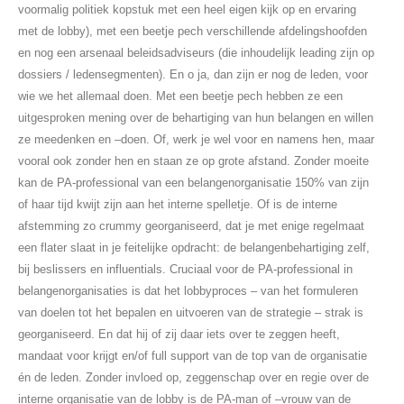
voormalig politiek kopstuk met een heel eigen kijk op en ervaring
met de lobby), met een beetje pech verschillende afdelingshoofden
en nog een arsenaal beleidsadviseurs (die inhoudelijk leading zijn op
dossiers / ledensegmenten). En o ja, dan zijn er nog de leden, voor
wie we het allemaal doen. Met een beetje pech hebben ze een
uitgesproken mening over de behartiging van hun belangen en willen
ze meedenken en –doen. Of, werk je wel voor en namens hen, maar
vooral ook zonder hen en staan ze op grote afstand. Zonder moeite
kan de PA-professional van een belangenorganisatie 150% van zijn
of haar tijd kwijt zijn aan het interne spelletje. Of is de interne
afstemming zo crummy georganiseerd, dat je met enige regelmaat
een flater slaat in je feitelijke opdracht: de belangenbehartiging zelf,
bij beslissers en influentials. Cruciaal voor de PA-professional in
belangenorganisaties is dat het lobbyproces – van het formuleren
van doelen tot het bepalen en uitvoeren van de strategie – strak is
georganiseerd. En dat hij of zij daar iets over te zeggen heeft,
mandaat voor krijgt en/of full support van de top van de organisatie
én de leden. Zonder invloed op, zeggenschap over en regie over de
interne organisatie van de lobby is de PA-man of –vrouw van de