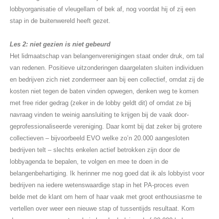
lobbyorganisatie of vleugellam of bek af, nog voordat hij of zij een
stap in de buitenwereld heeft gezet.
Les 2: niet gezien is niet gebeurd
Het lidmaatschap van belangenverenigingen staat onder druk, om tal
van redenen. Positieve uitzonderingen daargelaten sluiten individuen
en bedrijven zich niet zondermeer aan bij een collectief, omdat zij de
kosten niet tegen de baten vinden opwegen, denken weg te komen
met free rider gedrag (zeker in de lobby geldt dit) of omdat ze bij
navraag vinden te weinig aansluiting te krijgen bij de vaak door-
geprofessionaliseerde vereniging. Daar komt bij dat zeker bij grotere
collectieven – bijvoorbeeld EVO welke zo’n 20.000 aangesloten
bedrijven telt – slechts enkelen actief betrokken zijn door de
lobbyagenda te bepalen, te volgen en mee te doen in de
belangenbehartiging. Ik herinner me nog goed dat ik als lobbyist voor
bedrijven na iedere wetenswaardige stap in het PA-proces even
belde met de klant om hem of haar vaak met groot enthousiasme te
vertellen over weer een nieuwe stap of tussentijds resultaat. Kom