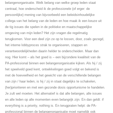
belangenorganisatie. Welk belang van welke groep leden staat
centraal, hoe onderscheid ik de professionele (of erger: de
persoonlijke) mening van bijvoorbeeld een beleidsinhoudelijke
collega van het belang van de leden en hoe maak ik een keuze uit
de tig issues die spelen in de politieke en maatschappelijke
omgeving van mijn leden? Het zijn vragen die regelmatig
terugkomen. Voor een deel zijn ze op te lossen, door, zoals gezegd,
het interne lobbyproces strak te organiseren, stappen en
verantwoordelijkheden daarin helder te onderscheiden. Maar dan
nog. Hier komt – als het goed is – een bijzondere kwaliteit van de
PA-professional binnen een belangenorganisatie kijken. Als hij / zij
het speelveld goed kent, ontwikkelingen goed volgt en bekend is
met de hoeveelheid en het gewicht van de verschillende belangen
van zijn / haar leden, is hij / zij in staat dagelijks te schakelen,
(her)prioriteren en met een gezonde dosis opportunisme te handelen.
Je zult wel moeten. Het alternatief is dat alle belangen, alle issues
en alle leden op alle momenten even belangrijk zijn. En dan geldt: if
everything is a priority, nothing is. En terugpraten helpt: de PA-
professional binnen de belangenorganisatie moet namelijk ook