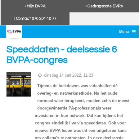
› Mijn BVPA
› Gedragscode BVPA
› Contact 070 204 40 77
≡
Menu
Speeddaten - deelsessie 6
BVPA-congres
dinsdag 14 juni 2022, 11:23
Tijdens de lockdowns was videobellen dé
overleg- en netwerkmethode. Nu het oude
normaal weer terugkeert, moeten zelfs de meest
doorgewinterde PA-professionals weer
investeren in hun netwerk. Dat kon tijdens het
congres eindelijk live via speeddates. Ook voor
nieuwe BVPA-leden was dit een uitgelezen kans
om collega's te ontmoeten. In deze deelsessie