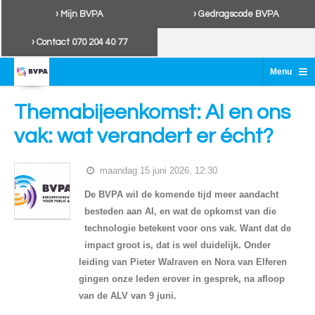
› Mijn BVPA
› Gedragscode BVPA
› Contact 070 204 40 77
≡
Menu
Themabijeenkomst: AI en ons
vak: wat verandert er écht?
maandag 15 juni 2026, 12:30
De BVPA wil de komende tijd meer aandacht
besteden aan AI, en wat de opkomst van die
technologie betekent voor ons vak. Want dat de
impact groot is, dat is wel duidelijk. Onder
leiding van Pieter Walraven en Nora van Elferen
gingen onze leden erover in gesprek, na afloop
van de ALV van 9 juni.