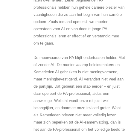
laten overnemen. Zeker beginnende PA-
professionals hebben hun gehele carrière plezier van
vaardigheden die ze aan het begin van hun carrière
opdoen. Zoals iemand opmerkt: we moeten
openstaan voor AI en van daaruit jonge PA-
professionals leren er effectief en verstandig mee
om te gaan.
De meerwaarde van PA blijft ondertussen helder. Met
of zonder AI. De manier waarop beleidsmakers en
Kamerleden AI gebruiken is niet meningvormend,
maar meningbevestigend. AI verandert niet veel aan
de partijlijn. Dat gebeurt een stap eerder – en juist
daar opereert de PA-professional, aldus een
aanwezige. Wellicht wordt onze rol juist wel
belangrijker, en daarmee onze invloed groter. Want
als Kamerleden brieven niet meer volledig lezen,
maar zich beperken tot de AI-samenvatting, dan is
het aan de PA-professional om het volledige beeld te