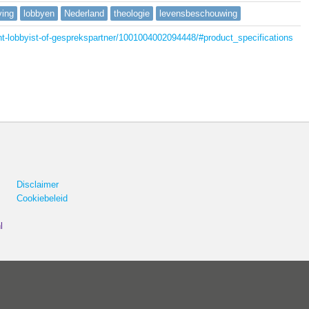
ving
lobbyen
Nederland
theologie
levensbeschouwing
t-lobbyist-of-gesprekspartner/1001004002094448/#product_specifications
Disclaimer
Cookiebeleid
l