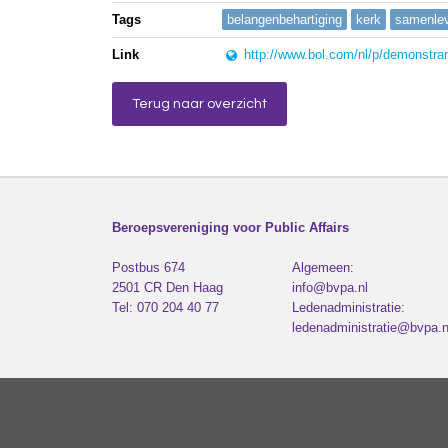
Tags
belangenbehartiging
kerk
samenle
Link
http://www.bol.com/nl/p/demonstran
Terug naar overzicht
Beroepsvereniging voor Public Affairs
Postbus 674
Algemeen:
2501 CR
Den Haag
info@bvpa.nl
Tel:
070 204 40 77
Ledenadministratie:
ledenadministratie@bvpa.n