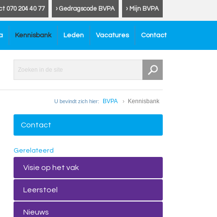
ct 070 204 40 77
› Gedragscode BVPA
› Mijn BVPA
a
Kennisbank
Leden
Vacatures
Contact
BVPA
Kennisbank
U bevindt zich hier:
Contact
Gerelateerd
Visie op het vak
Leerstoel
Nieuws