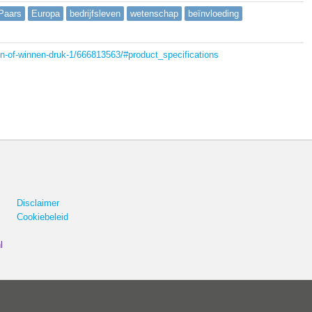
Paars
Europa
bedrijfsleven
wetenschap
beïnvloeding
en-of-winnen-druk-1/666813563/#product_specifications
Disclaimer
Cookiebeleid
l