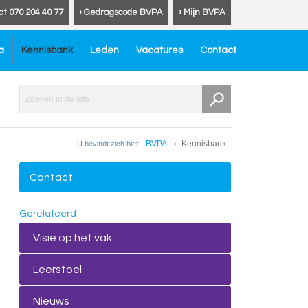
ct 070 204 40 77
› Gedragscode BVPA
› Mijn BVPA
a
Kennisbank
Leden
Vacatures
Contact
BVPA
Kennisbank
U bevindt zich hier:
Contact
Gerelateerd
Visie op het vak
Leerstoel
Nieuws