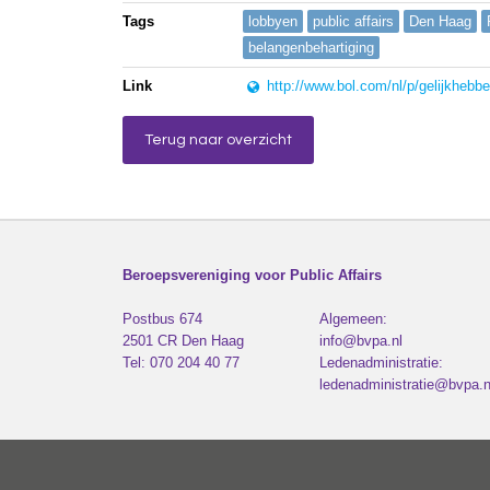
Tags
lobbyen
public affairs
Den Haag
belangenbehartiging
Link
http://www.bol.com/nl/p/gelijkhebb
Terug naar overzicht
Beroepsvereniging voor Public Affairs
Postbus 674
Algemeen:
2501 CR
Den Haag
info@bvpa.nl
Tel:
070 204 40 77
Ledenadministratie:
ledenadministratie@bvpa.n