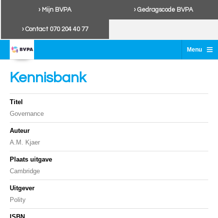
› Mijn BVPA
› Gedragscode BVPA
› Contact 070 204 40 77
≡
Menu
Kennisbank
Titel
Governance
Auteur
A.M. Kjaer
Plaats uitgave
Cambridge
Uitgever
Polity
ISBN