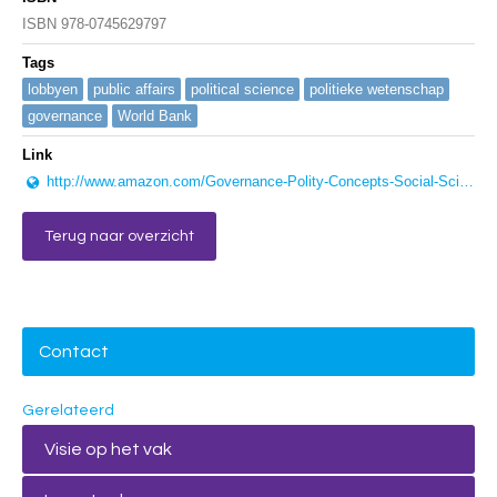
ISBN 978-0745629797
Tags
lobbyen
public affairs
political science
politieke wetenschap
governance
World Bank
Link
http://www.amazon.com/Governance-Polity-Concepts-Social-Sciences/dp/0745629792
Terug naar overzicht
Contact
Gerelateerd
Visie op het vak