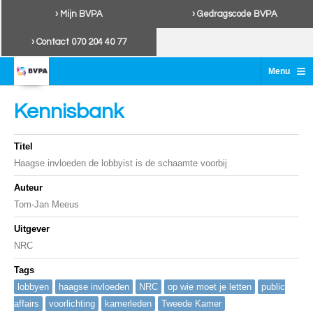
› Mijn BVPA
› Gedragscode BVPA
› Contact 070 204 40 77
≡
Menu
Kennisbank
Titel
Haagse invloeden de lobbyist is de schaamte voorbij
Auteur
Tom-Jan Meeus
Uitgever
NRC
Tags
lobbyen
haagse invloeden
NRC
op wie moet je letten
public
affairs
voorlichting
kamerleden
Tweede Kamer