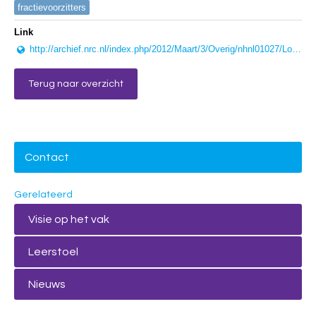
fractievoorzitters
Link
http://archief.nrc.nl/index.php/2012/Maart/3/Overig/nhnl01027/Lobbyist+is+schaamte+voorbij/check=Y/identify=Y
Terug naar overzicht
Contact
Gerelateerd
Visie op het vak
Leerstoel
Nieuws