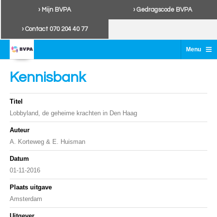
› Mijn BVPA
› Gedragscode BVPA
› Contact 070 204 40 77
≡
Menu
Kennisbank
Titel
Lobbyland, de geheime krachten in Den Haag
Auteur
A. Korteweg & E. Huisman
Datum
01-11-2016
Plaats uitgave
Amsterdam
Uitgever