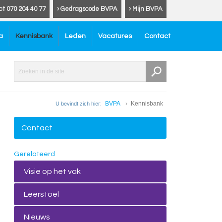
ct 070 204 40 77
› Gedragscode BVPA
› Mijn BVPA
a
Kennisbank
Leden
Vacatures
Contact
BVPA
Kennisbank
U bevindt zich hier:
Contact
Gerelateerd
Visie op het vak
Leerstoel
Nieuws