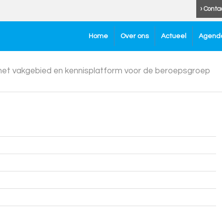
› Conta
Home
Over ons
Actueel
Agend
 het vakgebied en kennisplatform voor de beroepsgroep