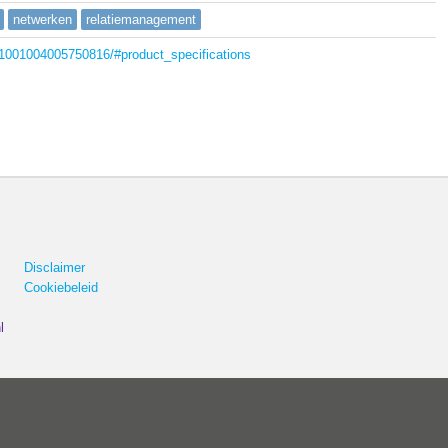
netwerken
relatiemanagement
/1001004005750816/#product_specifications
Disclaimer
Cookiebeleid
l