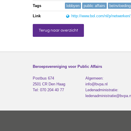
Tags
lobbyen
public affairs
beïnvloeding
Link
http://www.bol.com/nl/p/netwerken
Terug naar overzicht
Beroepsvereniging voor Public Affairs
Postbus 674
Algemeen:
2501 CR
Den Haag
info@bvpa.nl
Tel:
070 204 40 77
Ledenadministratie:
ledenadministratie@bvpa.n