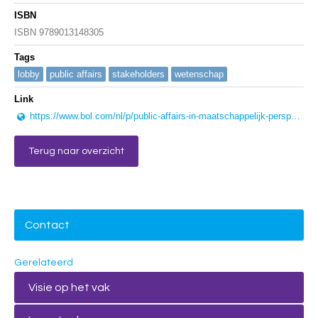
ISBN
ISBN 9789013148305
Tags
lobby
public affairs
stakeholders
wetenschap
Link
https://www.bol.com/nl/p/public-affairs-in-maatschappelijk-perspectief/9200000117579111/?Referrer=ADVNLGOO002008N-G-79730241329-S-804737848018-9200000117579111&gclid=EAIaIQobChMIxdbhke6d5QIVB-J3Ch3DCgy8EAQYASABEgIz2_D_BwE
Terug naar overzicht
Contact
Gerelateerd
Visie op het vak