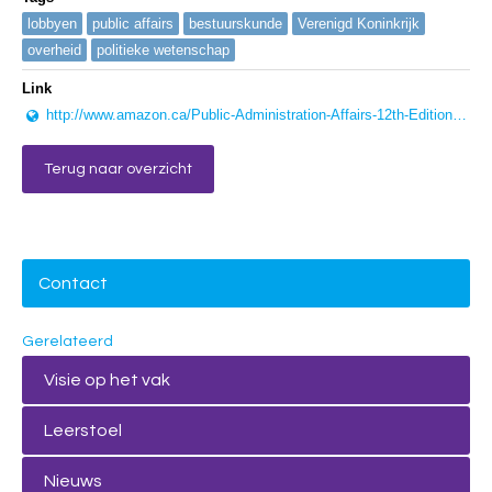
lobbyen
public affairs
bestuurskunde
Verenigd Koninkrijk
overheid
politieke wetenschap
Link
http://www.amazon.ca/Public-Administration-Affairs-12th-Edition/dp/0205855865
Terug naar overzicht
Contact
Gerelateerd
Visie op het vak
Leerstoel
Nieuws