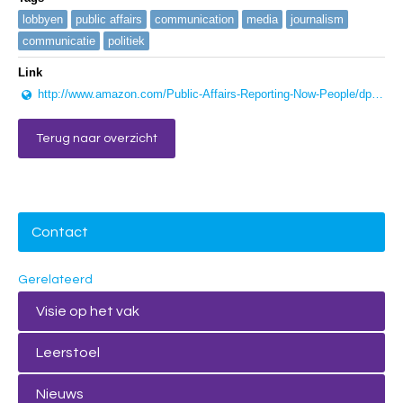
lobbyen
public affairs
communication
media
journalism
communicatie
politiek
Link
http://www.amazon.com/Public-Affairs-Reporting-Now-People/dp/0240808258
Terug naar overzicht
Contact
Gerelateerd
Visie op het vak
Leerstoel
Nieuws