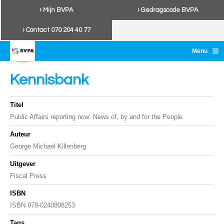
› Mijn BVPA
› Gedragscode BVPA
› Contact 070 204 40 77
≡
Menu
Kennisbank
Titel
Public Affairs reporting now: News of, by and for the People
Auteur
George Michael Killenberg
Uitgever
Fiscal Press
ISBN
ISBN 978-0240808253
Tags