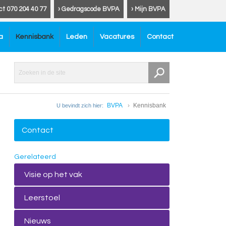
ct 070 204 40 77
› Gedragscode BVPA
› Mijn BVPA
a
Kennisbank
Leden
Vacatures
Contact
BVPA
Kennisbank
U bevindt zich hier:
Contact
Gerelateerd
Visie op het vak
Leerstoel
Nieuws