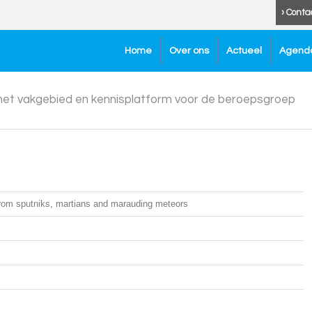
› Conta
Home
Over ons
Actueel
Agend
 het vakgebied en kennisplatform voor de beroepsgroep
rom sputniks, martians and marauding meteors