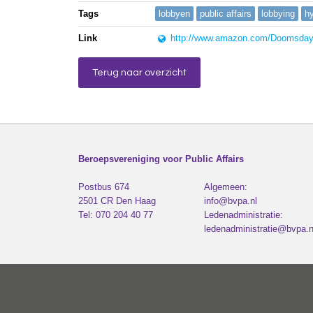
Tags
lobbyen
public affairs
lobbying
h
Link
http://www.amazon.com/Doomsday-
Terug naar overzicht
Beroepsvereniging voor Public Affairs
Postbus 674
Algemeen:
2501 CR
Den Haag
info@bvpa.nl
Tel:
070 204 40 77
Ledenadministratie:
ledenadministratie@bvpa.n