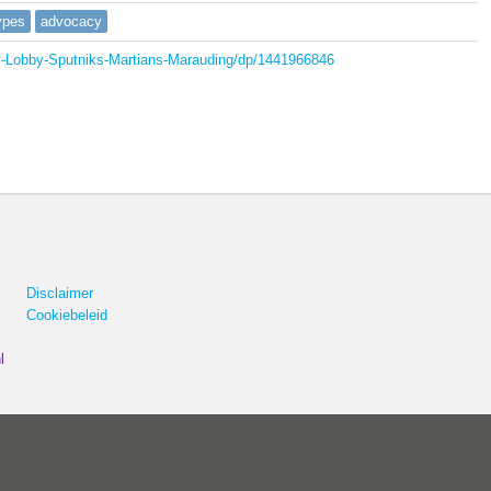
ypes
advocacy
Lobby-Sputniks-Martians-Marauding/dp/1441966846
Disclaimer
Cookiebeleid
l