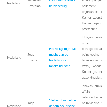
Johannes
Handboek politieke
affairs, partijen,
Nederland
Spyksma
beïnvloeding
parlement,
organisaties, Twe
Kamer, Eeerste
Kamer, regering,
proefschrift
lobbyen, public
affairs,
Het rookgordijn: De
belangenbehartigi
Joop
macht van de
beïnvloeding, taba
Nederland
Bouma
Nederlandse
tabaksindustrie,
tabaksindustrie
VWS, Tweede
Kamer, gezondhei
gezondheidsraad
lobbyen, public
affairs,
belangenbehartigi
Slikken: hoe ziek is
Joop
beïnvloeding, zorg
Nederland
de farmaceutische