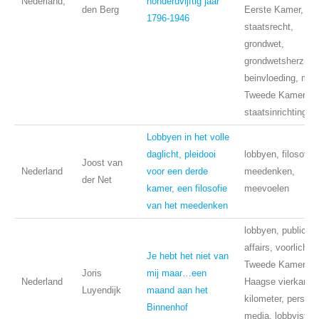
Nederland,
honderdvijftig jaar
den Berg
Eerste Kamer,
1796-1946
staatsrecht,
grondwet,
grondwetsherzieni
beinvloeding, mor
Tweede Kamer,
staatsinrichting
Lobbyen in het volle
daglicht, pleidooi
lobbyen, filosofie,
Joost van
Nederland
voor een derde
meedenken,
der Net
kamer, een filosofie
meevoelen
van het meedenken
lobbyen, public
affairs, voorlichtin
Je hebt het niet van
Tweede Kamer,
Joris
mij maar…een
Nederland
Haagse vierkante
Luyendijk
maand aan het
kilometer, pers,
Binnenhof
media, lobbyisten