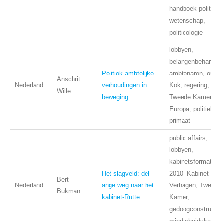
handboek politiek
wetenschap,
politicologie
lobbyen,
belangenbehartigi
Politiek ambtelijke
ambtenaren, ouka
Anschrit
Nederland
verhoudingen in
Kok, regering,
Wille
beweging
Tweede Kamer,
Europa, politiek
primaat
public affairs,
lobbyen,
kabinetsformatie
Het slagveld: del
2010, Kabinet Rut
Bert
Nederland
ange weg naar het
Verhagen, Tweed
Bukman
kabinet-Rutte
Kamer,
gedoogconstructie
minderheidskabine