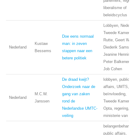
parlement, regerin
liberalisme of
beleidscyclus
Lobbyen, Nederla
Tweede Kamer, M
Doe eens normaal
Rutte, Geert Wild
Kustaw
man: in zeven
Nederland
Diederik Samsom
Bessems
stappen naar een
Jeanine Hennis, 
betere politiek
Peter Balkenende
Job Cohen
De draad kwijt?
lobbyen, public
Onderzoek naar de
affairs, UMTS,
M.C.W.
gang van zaken
beïnvloeding,
Nederland
Janssen
rond de
Tweede Kamer,
Nederlandse UMTC-
Opta, regering,
veiling
ministerie van V
belangenbehartigi
public affairs,