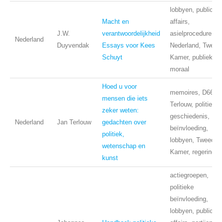
lobbyen, public
Macht en
affairs,
J.W.
verantwoordelijkheid
asielprocedure,
Nederland
Duyvendak
Essays voor Kees
Nederland, Tweed
Schuyt
Kamer, publieke
moraal
Hoed u voor
memoires, D66,
mensen die iets
Terlouw, politiek,
zeker weten:
geschiedenis,
Nederland
Jan Terlouw
gedachten over
beïnvloeding,
politiek,
lobbyen, Tweede
wetenschap en
Kamer, regering
kunst
actiegroepen,
politieke
beïnvloeding,
lobbyen, public