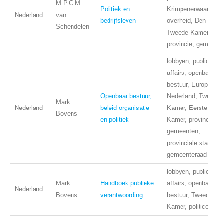
M.P.C.M.
Politiek en
Krimpenerwaard,
Nederland
van
bedrijfsleven
overheid, Den Ha
Schendelen
Tweede Kamer,
provincie, gemeen
lobbyen, public
affairs, openbaar
bestuur, Europa,
Openbaar bestuur,
Nederland, Tweed
Mark
Nederland
beleid organisatie
Kamer, Eerste
Bovens
en politiek
Kamer, provincies
gemeenten,
provinciale staten
gemeenteraad
lobbyen, public
Mark
Handboek publieke
affairs, openbaar
Nederland
Bovens
verantwoording
bestuur, Tweede
Kamer, politicolog