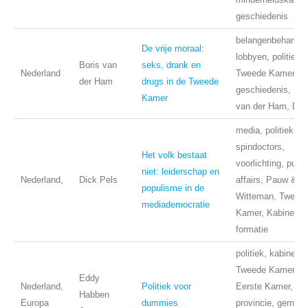
geschiedenis
belangenbehartigi
De vrije moraal:
lobbyen, politiek,
Boris van
seks, drank en
Nederland
Tweede Kamer,
der Ham
drugs in de Tweede
geschiedenis, Bor
Kamer
van der Ham, D66
media, politiek,
spindoctors,
Het volk bestaat
voorlichting, publi
niet: leiderschap en
Nederland,
Dick Pels
affairs, Pauw &
populisme in de
Witteman, Tweed
mediademocratie
Kamer, Kabinet,
formatie
politiek, kabinet,
Tweede Kamer,
Eddy
Nederland,
Politiek voor
Eerste Kamer,
Habben
Europa
dummies
provincie, gemeen