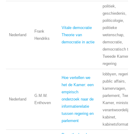
politiek,
geschiedenis,
politicologie,
Vitale democratie
politieke
Frank
Nederland
Theorie van
wetenschap,
Hendriks
democratie in actie
democratie,
democratisch teko
Tweede Kamer,
regering
lobbyen, regering,
Hoe vertellen we
public affairs,
het de Kamer: een
kamervragen,
empirisch
G.M.W.
parlement, Tweed
Nederland
onderzoek naar de
Enthoven
Kamer, ministerië
informatierelatie
verantwoordelijkhe
tussen regering en
kabinet,
parlement
kabinetsformatie