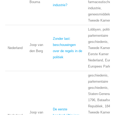
Bouma
farmaceutische
industrie?
industrie,
geneesmiddelen,
Tweede Kamer, zo
Lobbyen, politiek,
parlementaire
Zonder last:
geschiedenis,
Joop van
beschouwingen
Nederland
Tweede Kamer,
den Berg
over de regels in de
Eerste Kamer
politiek
Nederland, Europa
Europees Parleme
geschiedenis,
parlementaire
geschiedenis,
Staten-Generaal,
1796, Bataafse
Republiek, 1848,
De eerste
Joop van
Tweede Kamer,