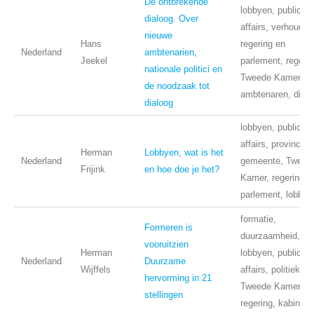
De ontbrekende
lobbyen, public
dialoog. Over
affairs, verhoudin
nieuwe
Hans
regering en
Nederland
ambtenarien,
Jeekel
parlement, regerin
nationale politici en
Tweede Kamer,
de noodzaak tot
ambtenaren, dialo
dialoog
lobbyen, public
affairs, provincie,
Herman
Lobbyen, wat is het
Nederland
gemeente, Tweed
Frijink
en hoe doe je het?
Kamer, regering,
parlement, lobbyp
formatie,
Formeren is
duurzaamheid,
vooruitzien
Herman
lobbyen, public
Nederland
Duurzame
Wijffels
affairs, politiek,
hervorming in 21
Tweede Kamer,
stellingen
regering, kabinet