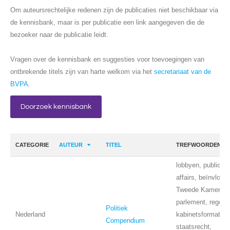
Om auteursrechtelijke redenen zijn de publicaties niet beschikbaar via
de kennisbank, maar is per publicatie een link aangegeven die de
bezoeker naar de publicatie leidt.
Vragen over de kennisbank en suggesties voor toevoegingen van
ontbrekende titels zijn van harte welkom via het
secretariaat van de
BVPA
.
Doorzoek kennisbank
CATEGORIE
AUTEUR
TITEL
TREFWOORDEN
lobbyen, public
affairs, beïnvloedi
Tweede Kamer,
parlement, regerin
Politiek
Nederland
kabinetsformatie,
Compendium
staatsrecht,