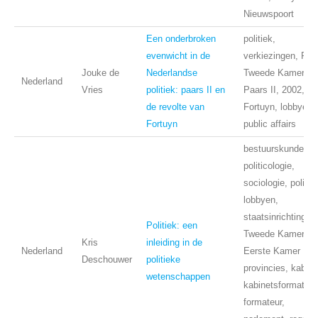
Nieuwspoort
Een onderbroken
politiek,
evenwicht in de
verkiezingen, Pvd
Jouke de
Nederlandse
Tweede Kamer,
Nederland
Vries
politiek: paars II en
Paars II, 2002,
de revolte van
Fortuyn, lobbyen,
Fortuyn
public affairs
bestuurskunde en
politicologie,
sociologie, politie
lobbyen,
staatsinrichting,
Politiek: een
Tweede Kamer,
Kris
inleiding in de
Nederland
Eerste Kamer
Deschouwer
politieke
provincies, kabine
wetenschappen
kabinetsformatie,
formateur,