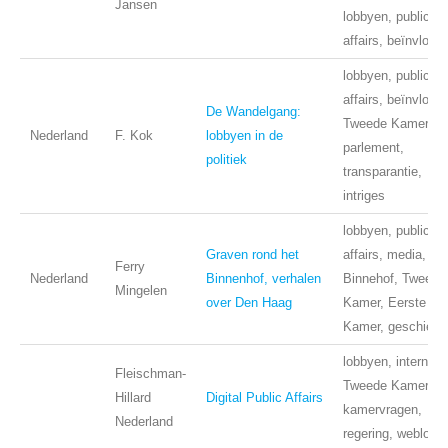
Jansen
lobbyen, public
affairs, beïnvloed
lobbyen, public
affairs, beïnvloedi
De Wandelgang:
Tweede Kamer,
Nederland
F. Kok
lobbyen in de
parlement,
politiek
transparantie,
intriges
lobbyen, public
Graven rond het
affairs, media,
Ferry
Nederland
Binnenhof, verhalen
Binnehof, Tweede
Mingelen
over Den Haag
Kamer, Eerste
Kamer, geschiede
lobbyen, internet,
Fleischman-
Tweede Kamer,
Hillard
Digital Public Affairs
kamervragen,
Nederland
regering, weblog