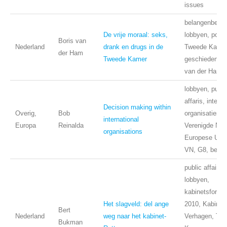
issues
belangenbehart
De vrije moraal: seks,
lobbyen, politi
Boris van
Nederland
drank en drugs in de
Tweede Kamer
der Ham
Tweede Kamer
geschiedenis, 
van der Ham,
lobbyen, publi
affaris, intern
Decision making within
Overig,
Bob
organisaties,
international
Europa
Reinalda
Verenigde Nati
organisations
Europese Unie
VN, G8, beInv
public affairs,
lobbyen,
kabinetsformat
Het slagveld: del ange
2010, Kabinet 
Bert
Nederland
weg naar het kabinet-
Verhagen, Tw
Bukman