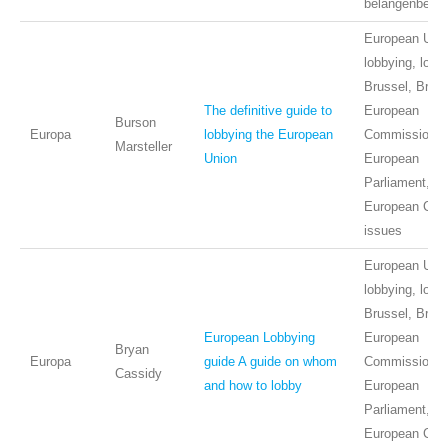
belangenbehart
European Unio
lobbying, lobb
Brussel, Bruss
The definitive guide to
European
Burson
Europa
lobbying the European
Commission,
Marsteller
Union
European
Parliament,
European Coun
issues
European Unio
lobbying, lobb
Brussel, Bruss
European Lobbying
European
Bryan
Europa
guide A guide on whom
Commission,
Cassidy
and how to lobby
European
Parliament,
European Coun