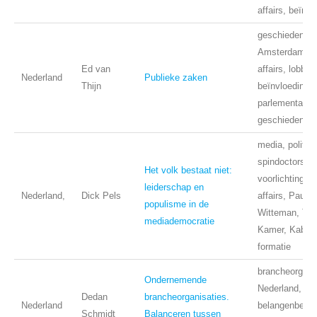
affairs, beïnvl
geschiedenis,
Amsterdam, pu
Ed van
affairs, lobbye
Nederland
Publieke zaken
Thijn
beïnvloeding,
parlementaire
geschiedenis
media, politiek
spindoctors,
Het volk bestaat niet:
voorlichting, p
leiderschap en
Nederland,
Dick Pels
affairs, Pauw 
populisme in de
Witteman, Tw
mediademocratie
Kamer, Kabine
formatie
brancheorganis
Ondernemende
Nederland, ove
Dedan
brancheorganisaties.
Nederland
belangenbehart
Schmidt
Balanceren tussen