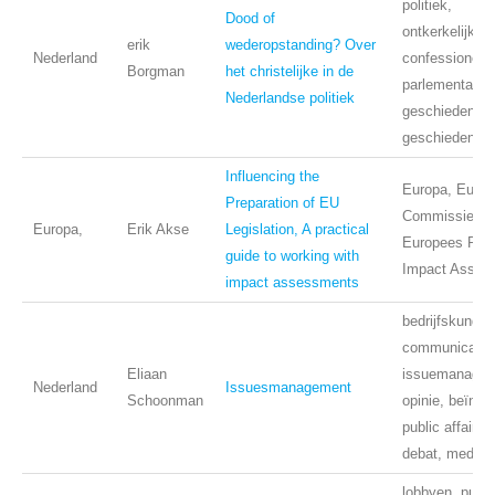
politiek,
Dood of
ontkerkelijking
erik
wederopstanding? Over
Nederland
confessionele
Borgman
het christelijke in de
parlementaire
Nederlandse politiek
geschiedenis,
geschiedenis
Influencing the
Europa, Euro
Preparation of EU
Commissie,
Europa,
Erik Akse
Legislation, A practical
Europees Parl
guide to working with
Impact Asses
impact assessments
bedrijfskunde,
communicatie
Eliaan
issuemanagem
Nederland
Issuesmanagement
Schoonman
opinie, beïnvl
public affairs,
debat, media
lobbyen, publi