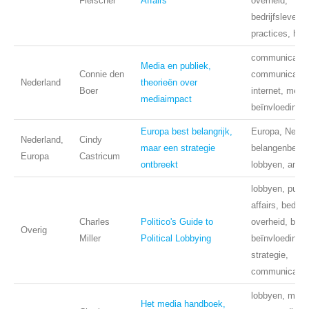
Fleischer
Affairs
overheid,
bedrijfsleven, 
practices, ha
communicatie
Media en publiek,
Connie den
communicatiet
Nederland
theorieën over
Boer
internet, medi
mediaimpact
beïnvloeding
Europa best belangrijk,
Europa, Neder
Nederland,
Cindy
maar een strategie
belangenbehart
Europa
Castricum
ontbreekt
lobbyen, ambt
lobbyen, publi
affairs, bedrij
Charles
Politico's Guide to
overheid, busi
Overig
Miller
Political Lobbying
beïnvloeding,
strategie,
communicatie
lobbyen, medi
Het media handboek,