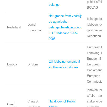
public affairs,
belangen
BOVAG
Het groene front voorbij:
belangenbehar
de agrarische
Daniël
lobbyen, agrar
Nederland
belangenheartiging door
Broersma
geschiedenis,
LTO Nederland 1995-
Nederland
2005
European Unio
Lobbying, lobb
Brussel, Brus
EU lobbying: empirical
Europa
D. Vorn
European
en theoretical studies
Parliament,
European
Commission
lobbyen, publi
affairs, transp
Craig S.
Handbook of Public
stakeholders,
Overig