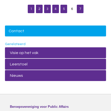
1
2
3
4
5
6
7
Contact
Gerelateerd
Visie op het vak
Leerstoel
Nieuws
Beroepsvereniging voor Public Affairs