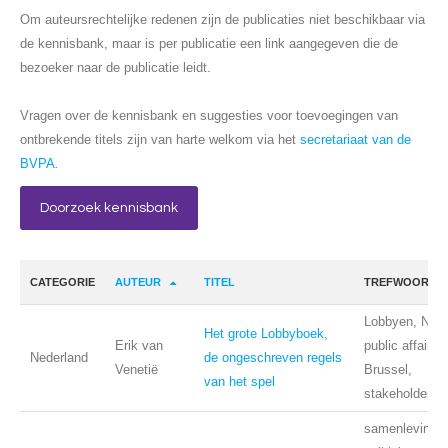
Om auteursrechtelijke redenen zijn de publicaties niet beschikbaar via
de kennisbank, maar is per publicatie een link aangegeven die de
bezoeker naar de publicatie leidt.
Vragen over de kennisbank en suggesties voor toevoegingen van
ontbrekende titels zijn van harte welkom via het
secretariaat van de
BVPA
.
Doorzoek kennisbank
CATEGORIE
AUTEUR
TITEL
TREFWOORDE
Lobbyen, Nede
Het grote Lobbyboek,
Erik van
public affairs,
Nederland
de ongeschreven regels
Venetië
Brussel,
van het spel
stakeholders
samenleving,