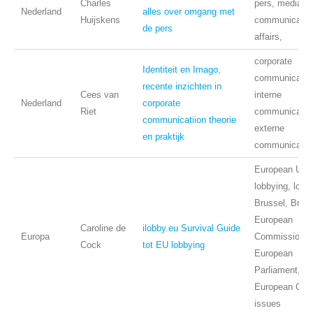
Charles
pers, mediatra
Nederland
alles over omgang met
Huijskens
communicatie,
de pers
affairs,
corporate
Identiteit en Imago,
communicatio
recente inzichten in
Cees van
interne
Nederland
corporate
Riet
communicatie
communicatiion theorie
externe
en praktijk
communicatie
European Unio
lobbying, lobb
Brussel, Bruss
European
Caroline de
ilobby.eu Survival Guide
Europa
Commission,
Cock
tot EU lobbying
European
Parliament,
European Coun
issues