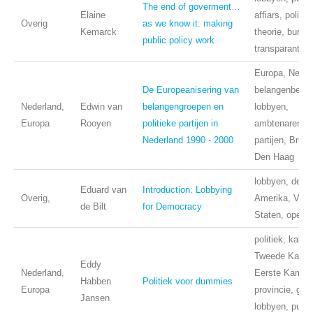
The end of goverment…
Elaine
affiars, politie
Overig
as we know it: making
Kemarck
theorie, bureau
public policy work
transparantie
Europa, Neder
De Europeanisering van
belangenbehart
Nederland,
Edwin van
belangengroepen en
lobbyen,
Europa
Rooyen
politieke partijen in
ambtenaren, po
Nederland 1990 - 2000
partijen, Bruss
Den Haag
lobbyen, demo
Eduard van
Introduction: Lobbying
Overig,
Amerika, Vere
de Bilt
for Democracy
Staten, openh
politiek, kabin
Tweede Kamer
Eddy
Nederland,
Eerste Kamer,
Habben
Politiek voor dummies
Europa
provincie, ge
Jansen
lobbyen, publi