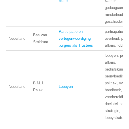
Rutte
Kamer,
gedoogconstru
minderheidska
geschiedenis
Participatie en
participatie, b
Bas van
Nederland
vertegenwoordiging
overheid, publ
Stokkum
burgers als Trustees
affairs, lobbye
lobbyen, publi
affairs,
bedrijfskunde,
beïnvloeding,
B.M.J.
politiek, overh
Nederland
Lobbyen
Pauw
handboek,
voorbereiding,
doelstelling,
strategie,
lobbystrategie