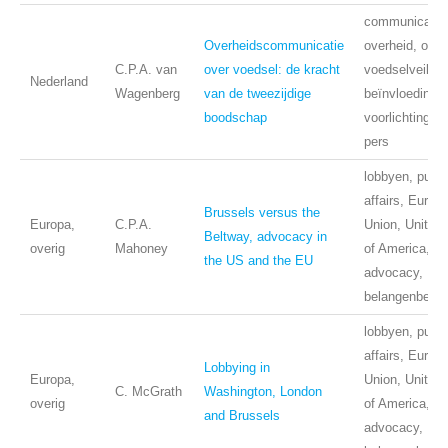
communicatie
Overheidscommunicatie
overheid, ond
C.P.A. van
over voedsel: de kracht
voedselveiligh
Nederland
Wagenberg
van de tweezijdige
beïnvloeding,
boodschap
voorlichting, 
pers
lobbyen, publi
affairs, Europ
Brussels versus the
Europa,
C.P.A.
Union, United 
Beltway, advocacy in
overig
Mahoney
of America,
the US and the EU
advocacy,
belangenbehart
lobbyen, publi
affairs, Europ
Lobbying in
Europa,
Union, United 
C. McGrath
Washington, London
overig
of America,
and Brussels
advocacy,