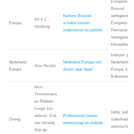
Europese Uni
Brussel,
Kantoor Brussel:
werkgeverslo
AV t/ Z -
Europa,
schakel tussen
Europees Pa
Voorburg
ondernemer en politiek
Permanente
Vertegenwoor
klimaatbeleid
lobbyen, publi
Nederland,
Nederland Europa van
Nederland, E
Atzo Nicolaï
Europa
droom naar daad
Europa, kabi
Balkenende, 
Arco
Timmermans
en Robbert
Coops (co-
lobby, public 
auteurs: Erik
Professional tussen
Overig
stakeholders
van Venetië,
wetenschap en praktijk
wetenschap
Rob de