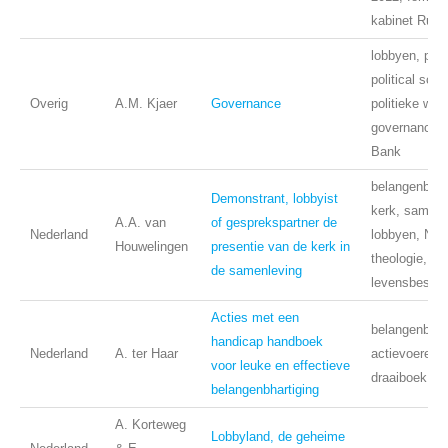
kabinet Rutte
lobbyen, publi
political scie
Overig
A.M. Kjaer
Governance
politieke we
governance, 
Bank
belangenbeha
Demonstrant, lobbyist
kerk, samenl
A.A. van
of gesprekspartner de
Nederland
lobbyen, Ned
Houwelingen
presentie van de kerk in
theologie,
de samenleving
levensbesch
Acties met een
belangenbeha
handicap handboek
Nederland
A. ter Haar
actievoeren,
voor leuke en effectieve
draaiboek, ti
belangenbhartiging
A. Korteweg
Lobbyland, de geheime