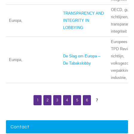
OECD, guidel
TRANSPARENCY AND
richtlijnen, b
Europa,
INTEGRITY IN
transparantie
LOBBYING
integriteit
Europees Pa
TPD Review, 
De Slag om Europa –
richtlijn,
Europa,
De Tabakslobby
volksgezondh
verpakkingsw
industrie, BA
1
2
3
4
5
6
7
Contact