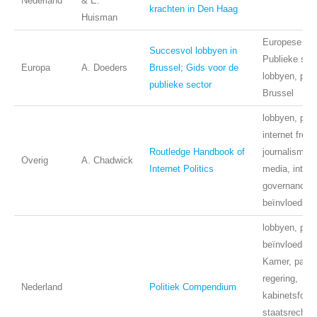
Nederland
& E.
krachten in Den Haag
Huisman
Europese Uni
Succesvol lobbyen in
Publieke sect
Europa
A. Doeders
Brussel; Gids voor de
lobbyen, publi
publieke sector
Brussel
lobbyen, publi
internet free
Routledge Handbook of
journalism, s
Overig
A. Chadwick
Internet Politics
media, intern
governance,
beïnvloeding
lobbyen, publi
beïnvloeding
Kamer, parle
regering,
Nederland
Politiek Compendium
kabinetsforma
staatsrecht,