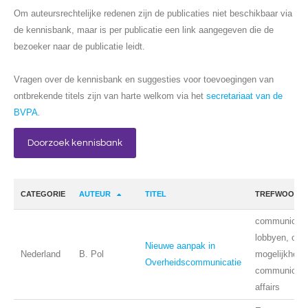
Om auteursrechtelijke redenen zijn de publicaties niet beschikbaar via
de kennisbank, maar is per publicatie een link aangegeven die de
bezoeker naar de publicatie leidt.
Vragen over de kennisbank en suggesties voor toevoegingen van
ontbrekende titels zijn van harte welkom via het
secretariaat van de
BVPA
.
Doorzoek kennisbank
CATEGORIE
AUTEUR
TITEL
TREFWOORD
communicati
lobbyen, over
Nieuwe aanpak in
Nederland
B. Pol
mogelijkhede
Overheidscommunicatie
communicatie
affairs