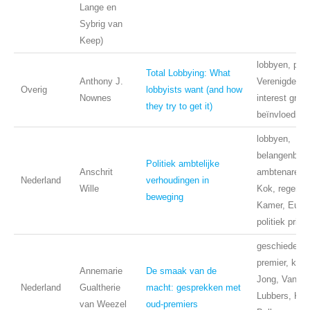
Lange en
Sybrig van
Keep)
lobbyen, publi
Total Lobbying: What
Anthony J.
Verenigde St
Overig
lobbyists want (and how
Nownes
interest grou
they try to get it)
beïnvloeding
lobbyen,
belangenbeha
Politiek ambtelijke
Anschrit
ambtenaren,
Nederland
verhoudingen in
Wille
Kok, regerin
beweging
Kamer, Euro
politiek prima
geschiedenis,
premier, kabi
Annemarie
De smaak van de
Jong, Van Ag
Nederland
Gualtherie
macht: gesprekken met
Lubbers, Kok
van Weezel
oud-premiers