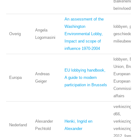
Balkenende, 
beïnvloeding
An assessment of the
Washington
lobbyen, publi
Angela
Overig
Environmental Lobby,
geschiedenis
Logomasini
Impact and scope of
milieubewegi
influence 1970-2004
lobbyen, Eur
Union, Bruss
EU lobbying handbook,
Andreas
European Par
Europa
A guide to modern
Geiger
European
participation in Brussels
Commission, 
affairs
verkiezingen,
d66,
Alexander
Henki, Ingrid en
verkiezings
Nederland
Pechtold
Alexander
verkiezingsre
2012, formati