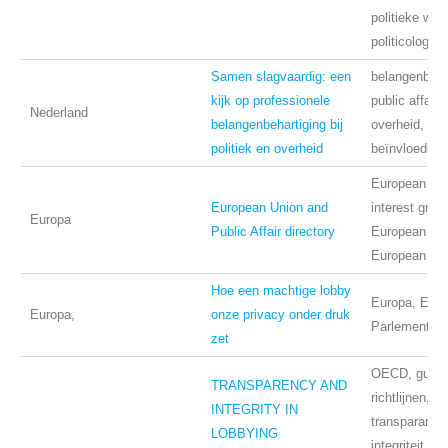
politieke we
politicologie
Samen slagvaardig: een
belangenbeha
kijk op professionele
public affairs,
Nederland
belangenbehartiging bij
overheid, lob
politiek en overheid
beïnvloeding
European Uni
European Union and
interest grou
Europa
Public Affair directory
European Par
European Co
Hoe een machtige lobby
Europa, Eur
Europa,
onze privacy onder druk
Parlement, p
zet
OECD, guidel
TRANSPARENCY AND
richtlijnen, b
INTEGRITY IN
transparantie
LOBBYING
integriteit