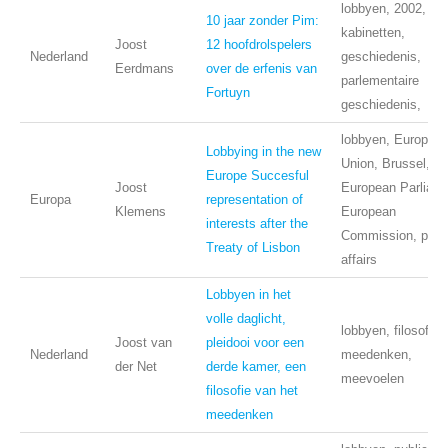
lobbyen, 2002, pa
10 jaar zonder Pim:
kabinetten,
Joost
12 hoofdrolspelers
Nederland
geschiedenis,
Eerdmans
over de erfenis van
parlementaire
Fortuyn
geschiedenis,
lobbyen, Europea
Lobbying in the new
Union, Brussel,
Europe Succesful
Joost
European Parliame
Europa
representation of
Klemens
European
interests after the
Commission, publ
Treaty of Lisbon
affairs
Lobbyen in het
volle daglicht,
lobbyen, filosofie,
Joost van
pleidooi voor een
Nederland
meedenken,
der Net
derde kamer, een
meevoelen
filosofie van het
meedenken