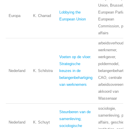
Union, Brussel,
Lobbying the
European Parliame
Europa
K. Charrad
European Union
European
Commission, publ
affairs
arbeidsverhouding
werknemer,
Voeten op de vloer.
werkgever,
Strategische
poldermodel,
Nederland
K. Schilstra
keuzes in de
belangenbehartigi
belangenbehartiging
CAO, centrale
van werknemers
arbeidsovereenko
akkoord van
Wassenaar
sociologie,
Steunberen van de
samenleving, publ
samenleving;
Nederland
K. Schuyt
affairs, geschiede
sociologische