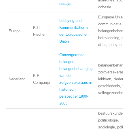
instituties, sociale
essays
cohesie
Europese Unie,
Lobbying und
communicatie,
K.H.
Kommunikation in
Europa
belangenbehartigi
Fischer
der Europäischen
beïnvloeding, publ
Union
affair, lobbyen
Convergerende
belangen:
belangenbehartigi
belangenbehartiging
zorgverzekeraars,
K.P.
van de
Nederland
lobbyen, Nederlan
Companje
zorgverzekeraars in
geschiedenis, zor
historisch
volksgezondheid
perspectief 1900-
2003
bestuurskunde en
politicologie,
sociologie, politiek