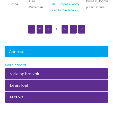
Lise
Brussel, lobbyen,
Europa
de Europese lobby
Witteman
public affairs
van bv Nederland
1
2
3
4
5
6
7
Contact
Gerelateerd
Visie op het vak
Leerstoel
Nieuws