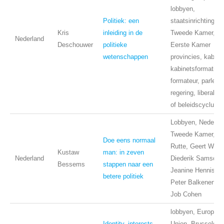
lobbyen,
Politiek: een
staatsinrichting,
Kris
inleiding in de
Tweede Kamer,
Nederland
Deschouwer
politieke
Eerste Kamer
wetenschappen
provincies, kabine
kabinetsformatie,
formateur, parleme
regering, liberalis
of beleidscyclus
Lobbyen, Nederlan
Tweede Kamer, M
Doe eens normaal
Rutte, Geert Wilde
Kustaw
man: in zeven
Nederland
Diederik Samsom
Bessems
stappen naar een
Jeanine Hennis, J
betere politiek
Peter Balkenende,
Job Cohen
lobbyen, Europea
Identity, interests
Union, Brussels,