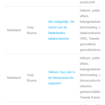
proefschrift
lobbyen, public
affairs,
Het rookgordijn: De
belangenbehartigi
Joop
macht van de
beïnvloeding, taba
Nederland
Bouma
Nederlandse
tabaksindustrie,
tabaksindustrie
VWS, Tweede Kam
gezondheid,
gezondheidsraad
lobbyen, public
affairs,
belangenbehartigi
Slikken: hoe ziek is
Joop
beïnvloeding, zorg
Nederland
de farmaceutische
Bouma
farmaceutische
industrie?
industrie,
geneesmiddelen,
Tweede Kamer, zo