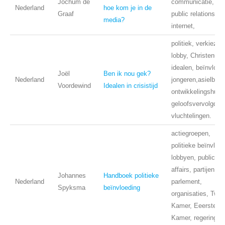
Jochum de
communicatie, PR
Nederland
hoe kom je in de
Graaf
public relations, p
media?
internet,
politiek, verkiezin
lobby, Christenuni
idealen, beïnvloed
Joël
Ben ik nou gek?
Nederland
jongeren,asielbelei
Voordewind
Idealen in crisistijd
ontwikkelingshulp,
geloofsvervolgden
vluchtelingen.
actiegroepen,
politieke beïnvloed
lobbyen, public
affairs, partijen,
Johannes
Handboek politieke
Nederland
parlement,
Spyksma
beïnvloeding
organisaties, Twe
Kamer, Eeerste
Kamer, regering,