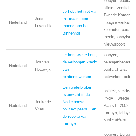
lobbyen, public
affairs, voorlichtin
Je hebt het niet van
Tweede Kamer,
Joris
mij maar…een
Nederland
Haagse vierkante
Luyendijk
maand aan het
kilometer, pers,
Binnenhof
media, lobbyisten,
Nieuwspoort
Je kent wie je bent,
lobbyen,
Jos van
de verborgen kracht
belangenbehartigi
Nederland
Hezewijk
van
public affairs,
relatienetwerken
netwerken, politie
Een onderbroken
politiek, verkiezin
evenwicht in de
PvdA, Tweede Ka
Jouke de
Nederlandse
Nederland
Paars II, 2002,
Vries
politiek: paars II en
Fortuyn, lobbyen,
de revolte van
public affairs
Fortuyn
lobbyen, Europea