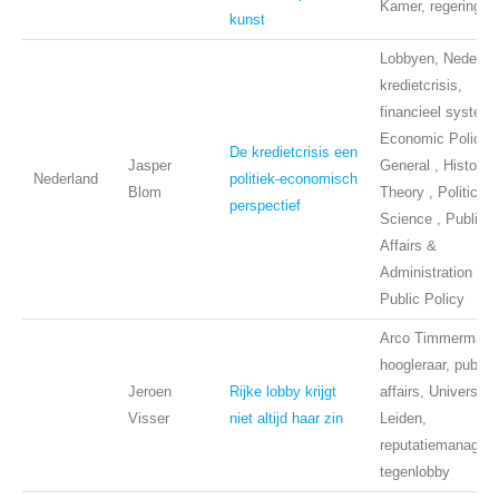
Kamer, regering
kunst
Lobbyen, Nederlan
kredietcrisis,
financieel systee
Economic Policy ,
De kredietcrisis een
Jasper
General , History 
Nederland
politiek-economisch
Blom
Theory , Political
perspectief
Science , Public
Affairs &
Administration ,
Public Policy
Arco Timmermans
hoogleraar, public
Jeroen
Rijke lobby krijgt
affairs, Universitei
Visser
niet altijd haar zin
Leiden,
reputatiemanagem
tegenlobby