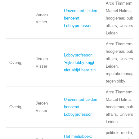
Arco Timmermans
Universiteit Leiden
Marcel Halma,
Jeroen
benoemt
hoogleraar, public
Visser
Lobbyprofessor
affairs, Universitei
Leiden
Arco Timmermans
hoogleraar, public
Lobbyprofessor:
Jeroen
affairs, Universitei
Overig,
'Rijke lobby krijgt
Visser
Leiden,
niet altijd haar zin'
reputatiemanagem
tegenlobby
Arco Timmermans
Universiteit Leiden
Marcel Halma,
Jeroen
Overig,
benoemt
hoogleraar, public
Visser
Lobbyprofessor
affairs, Universitei
Leiden
politiek, media,
Het mediaboek: