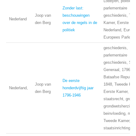
Lobbyen, politiek,
Zonder last:
parlementaire
Joop van
beschouwingen
geschiedenis, Tw
Nederland
den Berg
over de regels in de
Kamer, Eerste Ka
politiek
Nederland, Europa
Europees Parleme
geschiedenis,
parlementaire
geschiedenis, Sta
Generaal, 1796,
Bataafse Republie
De eerste
Joop van
1848, Tweede Kam
Nederland,
honderdvijftig jaar
den Berg
Eerste Kamer,
1796-1946
staatsrecht, grond
grondwetsherzieni
beinvloeding, mor
Tweede Kamer,
staatsinrichting