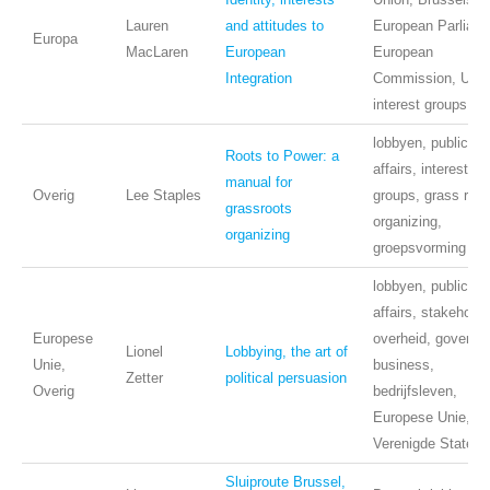
Lauren
and attitudes to
European Parliame
Europa
MacLaren
European
European
Integration
Commission, UK,
interest groups,
lobbyen, public
Roots to Power: a
affairs, interest
manual for
Overig
Lee Staples
groups, grass rout
grassroots
organizing,
organizing
groepsvorming
lobbyen, public
affairs, stakeholde
Europese
overheid, governm
Lionel
Lobbying, the art of
Unie,
business,
Zetter
political persuasion
Overig
bedrijfsleven,
Europese Unie,
Verenigde Staten
Sluiproute Brussel,