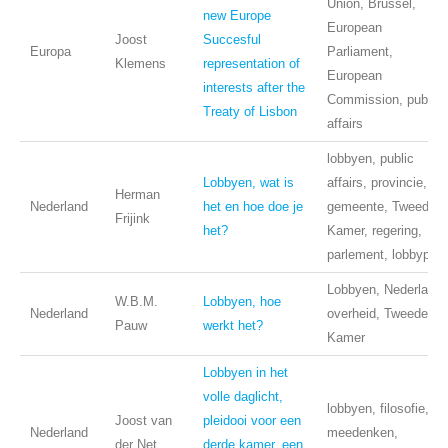
Union, Brussel,
new Europe
European
Joost
Succesful
Europa
Parliament,
Klemens
representation of
European
interests after the
Commission, public
Treaty of Lisbon
affairs
lobbyen, public
Lobbyen, wat is
affairs, provincie,
Herman
Nederland
het en hoe doe je
gemeente, Tweede
Frijink
het?
Kamer, regering,
parlement, lobbyplan
Lobbyen, Nederland,
W.B.M.
Lobbyen, hoe
Nederland
overheid, Tweede
Pauw
werkt het?
Kamer
Lobbyen in het
volle daglicht,
lobbyen, filosofie,
Joost van
pleidooi voor een
Nederland
meedenken,
der Net
derde kamer, een