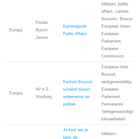
lobbyen, public
affairs, carriere,
Brussels, Brussel,,
Florian
Karriereguide
European Union,
Europa
Busch-
Public Affairs
European
Janser
Parliament,
European
Commission
Europese Unie,
Brussel,
Kantoor Brussel:
werkgeverslobby,
AV t/ Z -
schakel tussen
Europees
Europa,
Voorburg
ondernemer en
Parlement,
politiek
Permanente
Vertegenwoordiging,
klimaatbeleid
Je kent wie je
lobbyen,
bent, de