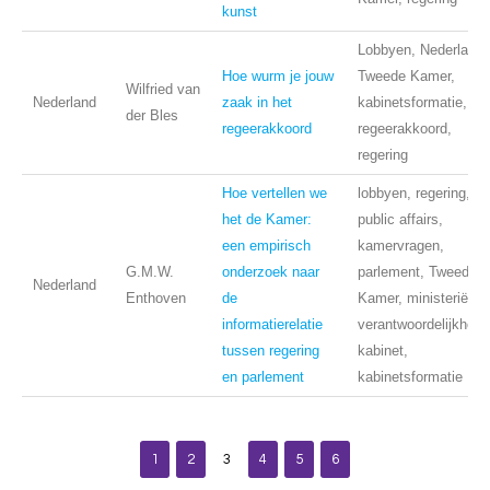
kunst
Lobbyen, Nederland,
Hoe wurm je jouw
Tweede Kamer,
Wilfried van
Nederland
zaak in het
kabinetsformatie,
der Bles
regeerakkoord
regeerakkoord,
regering
Hoe vertellen we
lobbyen, regering,
het de Kamer:
public affairs,
een empirisch
kamervragen,
G.M.W.
onderzoek naar
parlement, Tweede
Nederland
Enthoven
de
Kamer, ministeriële
informatierelatie
verantwoordelijkheid,
tussen regering
kabinet,
en parlement
kabinetsformatie
1
2
3
4
5
6