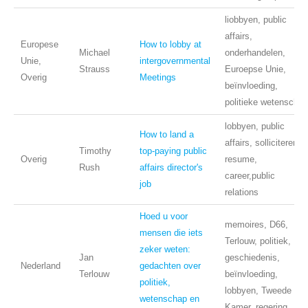
liobbyen, public
affairs,
Europese
How to lobby at
Michael
onderhandelen,
Unie,
intergovernmental
Strauss
Euroepse Unie,
Overig
Meetings
beïnvloeding,
politieke wetenschap
lobbyen, public
How to land a
affairs, solliciteren,
Timothy
top-paying public
Overig
resume,
Rush
affairs director's
career,public
job
relations
Hoed u voor
memoires, D66,
mensen die iets
Terlouw, politiek,
zeker weten:
Jan
geschiedenis,
Nederland
gedachten over
Terlouw
beïnvloeding,
politiek,
lobbyen, Tweede
wetenschap en
Kamer, regering