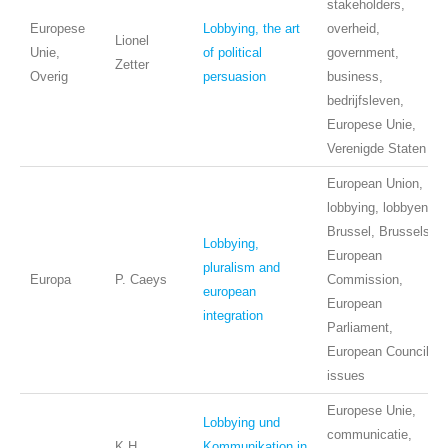
stakeholders,
Europese
Lobbying, the art
overheid,
Lionel
Unie,
of political
government,
Zetter
Overig
persuasion
business,
bedrijfsleven,
Europese Unie,
Verenigde Staten
European Union,
lobbying, lobbyen,
Brussel, Brussels,
Lobbying,
European
pluralism and
Europa
P. Caeys
Commission,
european
European
integration
Parliament,
European Council,
issues
Europese Unie,
Lobbying und
communicatie,
K.H.
Kommunikation in