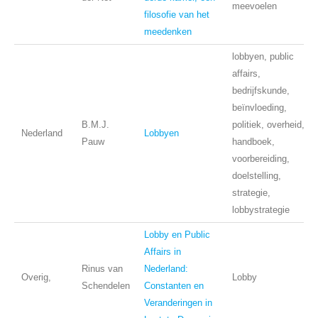
meevoelen
filosofie van het
meedenken
lobbyen, public
affairs,
bedrijfskunde,
beïnvloeding,
B.M.J.
politiek, overheid,
Nederland
Lobbyen
Pauw
handboek,
voorbereiding,
doelstelling,
strategie,
lobbystrategie
Lobby en Public
Affairs in
Rinus van
Nederland:
Overig,
Lobby
Schendelen
Constanten en
Veranderingen in