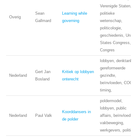
Verenigde Staten,
Sean
Learning while
politieke
Overig
Gallmard
governing
wetenschap,
politicologie,
geschiedenis, United
States Congress,
Congres
lobbyen, denktank,
gereformeerde
Gert Jan
Kritiek op lobbyen
Nederland
gezindte,
Bosland
onterecht
beïnvloeden, COC,
timing,
poldermodel,
lobbyen, public
Koorddansers in
Nederland
Paul Valk
affairs, beïnvloeding,
de polder
vakbeweging,
werkgevers, politiek