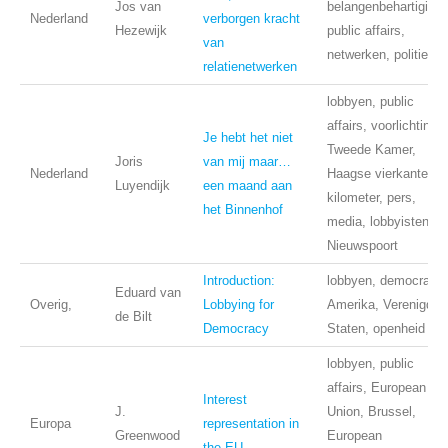
Jos van
belangenbehartiging,
Nederland
verborgen kracht
Hezewijk
public affairs,
van
netwerken, politiek
relatienetwerken
lobbyen, public
affairs, voorlichting,
Je hebt het niet
Tweede Kamer,
Joris
van mij maar…
Nederland
Haagse vierkante
Luyendijk
een maand aan
kilometer, pers,
het Binnenhof
media, lobbyisten,
Nieuwspoort
Introduction:
lobbyen, democratie,
Eduard van
Overig,
Lobbying for
Amerika, Verenigde
de Bilt
Democracy
Staten, openheid
lobbyen, public
affairs, European
Interest
J.
Union, Brussel,
Europa
representation in
Greenwood
European
the EU