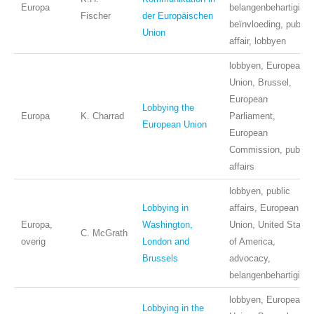
Europa
belangenbehartiging,
Fischer
der Europäischen
beïnvloeding, public
Union
affair, lobbyen
lobbyen, European
Union, Brussel,
European
Lobbying the
Europa
K. Charrad
Parliament,
European Union
European
Commission, public
affairs
lobbyen, public
Lobbying in
affairs, European
Europa,
Washington,
Union, United States
C. McGrath
overig
London and
of America,
Brussels
advocacy,
belangenbehartiging.
lobbyen, European
Lobbying in the