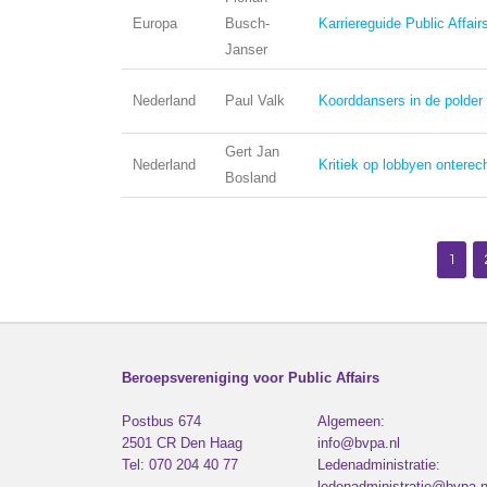
Europa
Busch-
Karriereguide Public Affair
Janser
Nederland
Paul Valk
Koorddansers in de polder
Gert Jan
Nederland
Kritiek op lobbyen onterec
Bosland
1
Beroepsvereniging voor Public Affairs
Postbus 674
Algemeen:
2501 CR
Den Haag
info@bvpa.nl
Tel:
070 204 40 77
Ledenadministratie:
ledenadministratie@bvpa.n