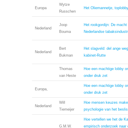
Wytze
Europa
Het Oliemannetje, toplobby
Russchen
Joop
Het rookgordijn: De macht
Nederland
Bouma
Nederlandse tabaksindustr
Bert
Het slagveld: del ange weg
Nederland
Bukman
kabinet-Rutte
Thomas
Hoe een machtige lobby o
van Heste
onder druk zet
Hoe een machtige lobby o
Europa,
onder druk zet
Will
Hoe mensen keuzes make
Nederland
Tiemeijer
psychologie van het besli
Hoe vertellen we het de K
G.M.W.
empirisch onderzoek naar 