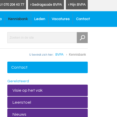
ct 070 204 40 77
› Gedragscode BVPA
› Mijn BVPA
a
Kennisbank
Leden
Vacatures
Contact
BVPA
Kennisbank
U bevindt zich hier:
Contact
Gerelateerd
Visie op het vak
Leerstoel
Nieuws