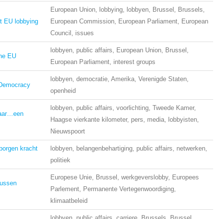
European Union, lobbying, lobbyen, Brussel, Brussels,
ot EU lobbying
European Commission, European Parliament, European
Council, issues
lobbyen, public affairs, European Union, Brussel,
the EU
European Parliament, interest groups
lobbyen, democratie, Amerika, Verenigde Staten,
r Democracy
openheid
lobbyen, public affairs, voorlichting, Tweede Kamer,
maar…een
Haagse vierkante kilometer, pers, media, lobbyisten,
Nieuwspoort
rborgen kracht
lobbyen, belangenbehartiging, public affairs, netwerken,
politiek
Europese Unie, Brussel, werkgeverslobby, Europees
tussen
Parlement, Permanente Vertegenwoordiging,
klimaatbeleid
lobbyen, public affairs, carriere, Brussels, Brussel,,