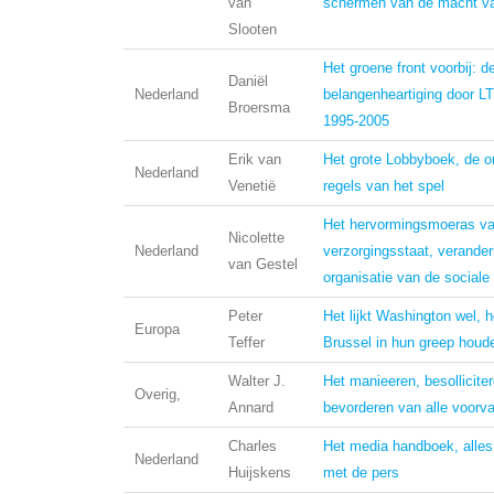
van
schermen van de macht v
Slooten
Het groene front voorbij: d
Daniël
Nederland
belangenheartiging door L
Broersma
1995-2005
Erik van
Het grote Lobbyboek, de 
Nederland
Venetië
regels van het spel
Het hervormingsmoeras v
Nicolette
Nederland
verzorgingsstaat, verander
van Gestel
organisatie van de sociale
Peter
Het lijkt Washington wel, 
Europa
Teffer
Brussel in hun greep houd
Walter J.
Het manieeren, besollicite
Overig,
Annard
bevorderen van alle voorv
Charles
Het media handboek, alle
Nederland
Huijskens
met de pers