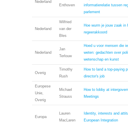
Nederland
Enthoven
informatierelatie tussen re
parlement
Wilfried
Hoe wurm je jouw zaak in 
Nederland
van der
regeerakkoord
Bles
Hoed u voor mensen die ie
Jan
Nederland
weten: gedachten over poli
Terlouw
wetenschap en kunst
Timothy
How to land a top-paying pu
Overig
Rush
director's job
Europese
Michael
How to lobby at intergove
Unie,
Strauss
Meetings
Overig
Lauren
Identity, interests and atti
Europa
MacLaren
European Integration