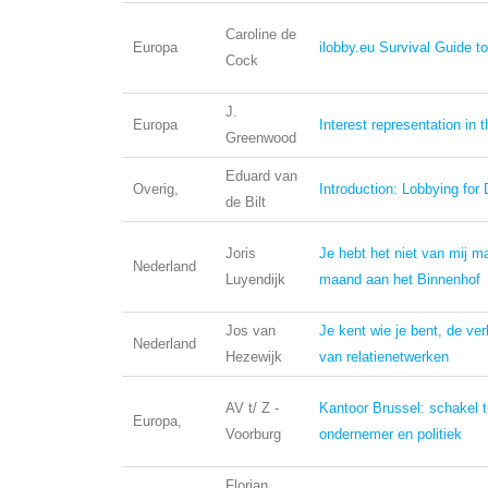
Caroline de
Europa
ilobby.eu Survival Guide t
Cock
J.
Europa
Interest representation in 
Greenwood
Eduard van
Overig,
Introduction: Lobbying fo
de Bilt
Joris
Je hebt het niet van mij 
Nederland
Luyendijk
maand aan het Binnenhof
Jos van
Je kent wie je bent, de ve
Nederland
Hezewijk
van relatienetwerken
AV t/ Z -
Kantoor Brussel: schakel 
Europa,
Voorburg
ondernemer en politiek
Florian