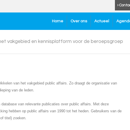
› Conta
Home
Over ons
Actueel
Agend
 het vakgebied en kennisplatform voor de beroepsgroep
kkelen van het vakgebied public affairs. Zo draagt de organisatie van
dieping van de leden.
atabase van relevante publicaties over public affairs. Met deze
kking hebben op public affairs van 1990 tot het heden. Gebruikers van de
f titel) zoeken.