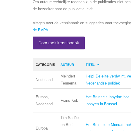
Om auteursrechtelijke redenen zijn de publicaties niet be
de bezoeker naar de publicatie leidt.
Vragen over de kennisbank en suggesties voor toevoeging
de BVPA
.
Doorzoek kennisbank
CATEGORIE
AUTEUR
TITEL
Meindert
Help! De elite verdwijnt, ve
Nederland
Fennema
Nederlandse politiek
Europa,
Het Brussels labyrint: hoe
Frans Kok
Nederland
lobbyen in Brussel
Tijn Sadée
en Bert
Het Brusselse Moeras, ach
Europa