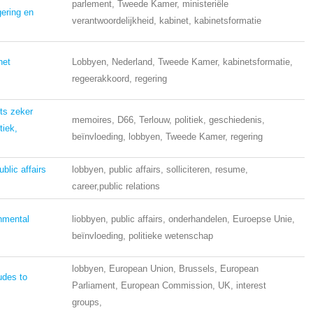
parlement, Tweede Kamer, ministeriële
gering en
verantwoordelijkheid, kabinet, kabinetsformatie
het
Lobbyen, Nederland, Tweede Kamer, kabinetsformatie,
regeerakkoord, regering
ts zeker
memoires, D66, Terlouw, politiek, geschiedenis,
tiek,
beïnvloeding, lobbyen, Tweede Kamer, regering
blic affairs
lobbyen, public affairs, solliciteren, resume,
career,public relations
rnmental
liobbyen, public affairs, onderhandelen, Euroepse Unie,
beïnvloeding, politieke wetenschap
lobbyen, European Union, Brussels, European
tudes to
Parliament, European Commission, UK, interest
groups,