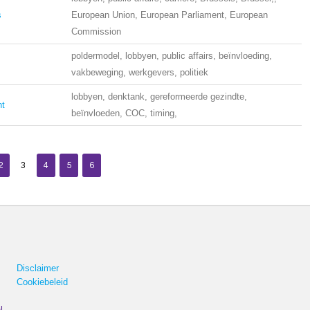
s
European Union, European Parliament, European
Commission
poldermodel, lobbyen, public affairs, beïnvloeding,
vakbeweging, werkgevers, politiek
lobbyen, denktank, gereformeerde gezindte,
ht
beïnvloeden, COC, timing,
2
3
4
5
6
Disclaimer
Cookiebeleid
l