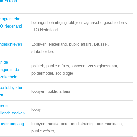
an Europa
e agrarische
belangenbehartiging lobbyen, agrarische geschiedenis,
TO Nederland
LTO-Nederland
ongeschreven
Lobbyen, Nederland, public affairs, Brussel,
stakeholders
an de
politiek, public affairs, lobbyen, verzorgingsstaat,
ingen in de
poldermodel, sociologie
 zekerheid
hoe lobbyisten
lobbyen, public affairs
en
ren en
lobby
allende zaeken
s over omgang
lobbyen, media, pers, mediatraining, communicatie,
public affairs,