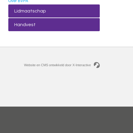
Over BVPA
Lidmaatschap
Handvest
Website en CMS ontwikkeld door X-Interactive