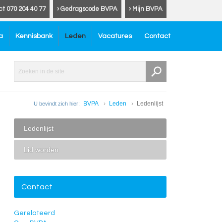
ct 070 204 40 77
› Gedragscode BVPA
› Mijn BVPA
a
Kennisbank
Leden
Vacatures
Contact
BVPA
Leden
Ledenlijst
U bevindt zich hier:
Ledenlijst
Lid worden
Contact
Gerelateerd