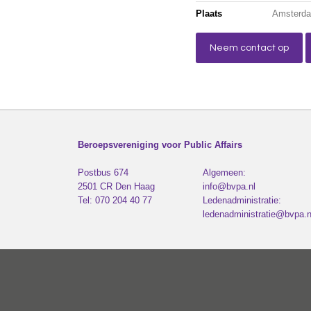
Plaats
Amsterd
Neem contact op
Beroepsvereniging voor Public Affairs
Postbus 674
Algemeen:
2501 CR
Den Haag
info@bvpa.nl
Tel:
070 204 40 77
Ledenadministratie:
ledenadministratie@bvpa.n