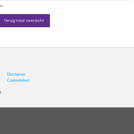
am
Terug naar overzicht
Disclaimer
Cookiebeleid
l