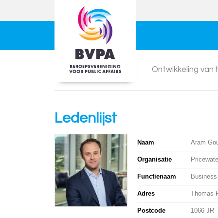
Ontwikkeling van
Ledenlijst
Naam
Aram Gou
Organisatie
Pricewat
Functienaam
Business
Adres
Thomas R
Postcode
1066 JR