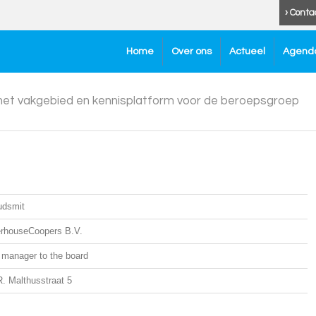
› Conta
Home
Over ons
Actueel
Agend
 het vakgebied en kennisplatform voor de beroepsgroep
dsmit
erhouseCoopers B.V.
 manager to the board
. Malthusstraat 5