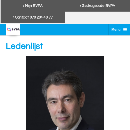
› Mijn BVPA
› Gedragscode BVPA
› Contact 070 204 40 77
≡
Menu
Ledenlijst