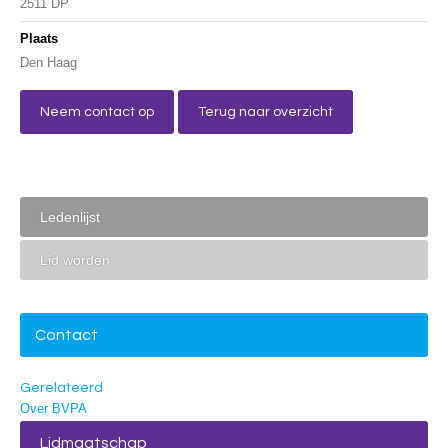
2511 DP
Plaats
Den Haag
Neem contact op
Terug naar overzicht
Ledenlijst
Lid worden
Contact
Gerelateerd
Over BVPA
Lidmaatschap