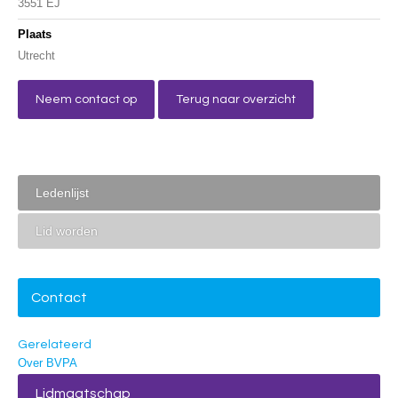
3551 EJ
Plaats
Utrecht
Neem contact op
Terug naar overzicht
Ledenlijst
Lid worden
Contact
Gerelateerd
Over BVPA
Lidmaatschap