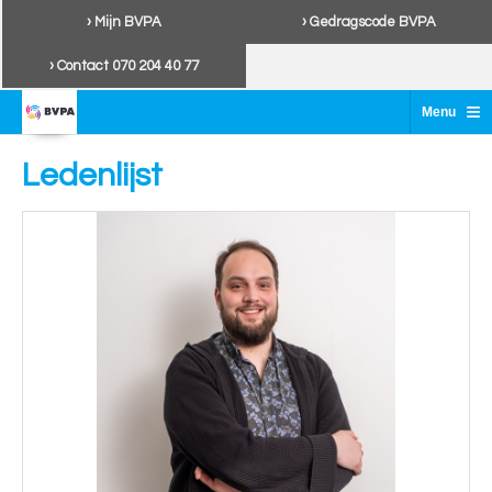
› Mijn BVPA
› Gedragscode BVPA
› Contact 070 204 40 77
≡
Menu
Ledenlijst