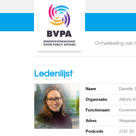
Ontwikkeling van
Ledenlijst
Naam
Danielle 
Organisatie
AbbVie B
Functienaam
Governme
Adres
Wegalaan
Postcode
2132 JD