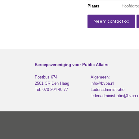
Plaats
Hoofddro
Neem contact op
Beroepsvereniging voor Public Affairs
Postbus 674
Algemeen:
2501 CR
Den Haag
info@bvpa.nl
Tel:
070 204 40 77
Ledenadministratie:
ledenadministratie@bvpa.n