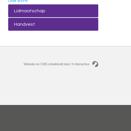
Over BVPA
Lidmaatschap
Handvest
Website en CMS ontwikkeld door X-Interactive