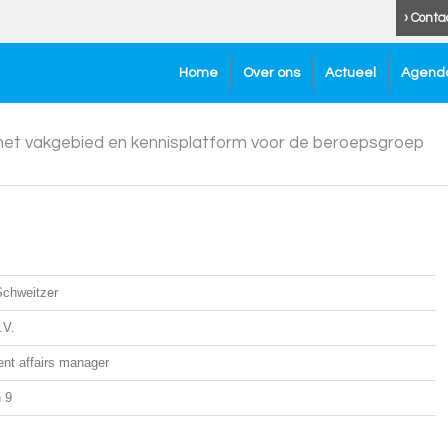
› Conta
Home
Over ons
Actueel
Agend
 het vakgebied en kennisplatform voor de beroepsgroep
Schweitzer
.V.
nt affairs manager
 9