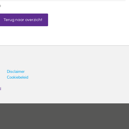
p
Terug naar overzicht
Disclaimer
Cookiebeleid
l