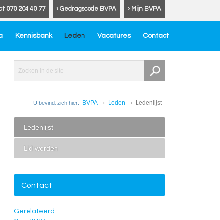
ct 070 204 40 77
› Gedragscode BVPA
› Mijn BVPA
a
Kennisbank
Leden
Vacatures
Contact
BVPA
Leden
Ledenlijst
U bevindt zich hier:
Ledenlijst
Lid worden
Contact
Gerelateerd