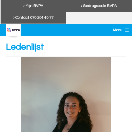
› Mijn BVPA
› Gedragscode BVPA
› Contact 070 204 40 77
≡
Menu
Ledenlijst