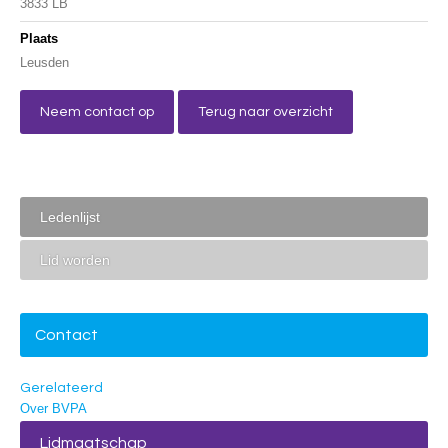
3833 LB
Plaats
Leusden
Neem contact op
Terug naar overzicht
Ledenlijst
Lid worden
Contact
Gerelateerd
Over BVPA
Lidmaatschap