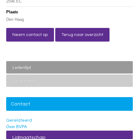
2596 EC
Plaats
Den Haag
Neem contact op
Terug naar overzicht
Ledenlijst
Lid worden
Contact
Gerelateerd
Over BVPA
Lidmaatschap