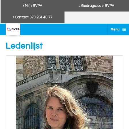
› Mijn BVPA
› Gedragscode BVPA
› Contact 070 204 40 77
≡
Menu
Ledenlijst