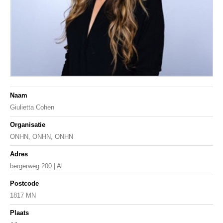
Naam
Giulietta Cohen
Organisatie
ONHN, ONHN, ONHN
Adres
bergerweg 200 | Al
Postcode
1817 MN
Plaats