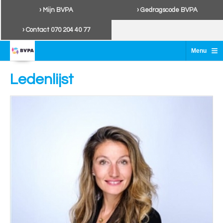
› Mijn BVPA
› Gedragscode BVPA
› Contact 070 204 40 77
≡
Menu
Ledenlijst