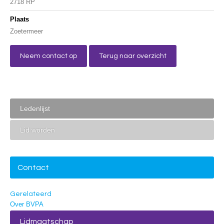
2718 RP
Plaats
Zoetermeer
Neem contact op
Terug naar overzicht
Ledenlijst
Lid worden
Contact
Gerelateerd
Over BVPA
Lidmaatschap