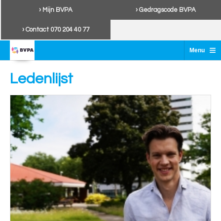
› Mijn BVPA
› Gedragscode BVPA
› Contact 070 204 40 77
≡
Menu
Ledenlijst