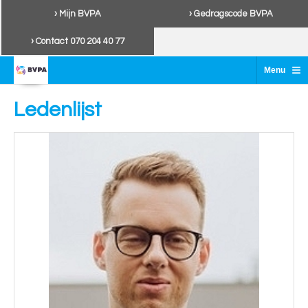
› Mijn BVPA
› Gedragscode BVPA
› Contact 070 204 40 77
≡
Menu
Ledenlijst