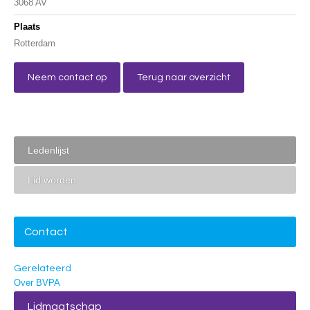
3068 AV
Plaats
Rotterdam
Neem contact op
Terug naar overzicht
Ledenlijst
Lid worden
Contact
Gerelateerd
Over BVPA
Lidmaatschap