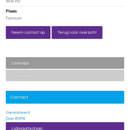
9936 HD
Plaats
Farmsum
Neem contact op
Terug naar overzicht
Ledenlijst
Lid worden
Contact
Gerelateerd
Over BVPA
Lidmaatschap