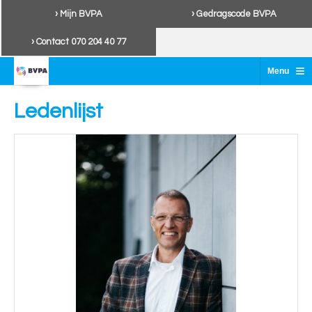
› Mijn BVPA
› Gedragscode BVPA
› Contact 070 204 40 77
≡
Menu
Ledenlijst