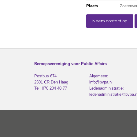
Plaats
Zoeterwo
Neem contact op
Beroepsvereniging voor Public Affairs
Postbus 674
Algemeen:
2501 CR
Den Haag
info@bvpa.nl
Tel:
070 204 40 77
Ledenadministratie:
ledenadministratie@bvpa.n