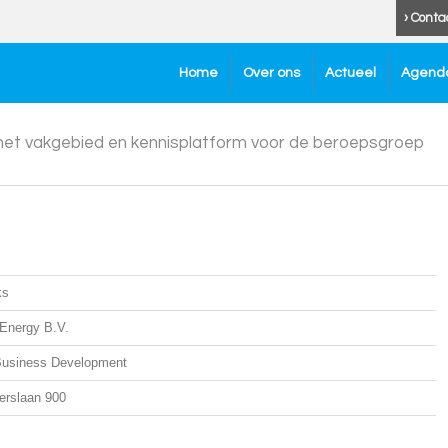
› Conta
Home
Over ons
Actueel
Agend
 het vakgebied en kennisplatform voor de beroepsgroep
ks
Energy B.V.
Business Development
erslaan 900