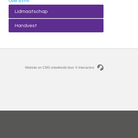
Over BVPA
Lidmaatschap
Handvest
Website en CMS ontwikkeld door X-Interactive