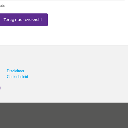
ude
Terug naar overzicht
Disclaimer
Cookiebeleid
l