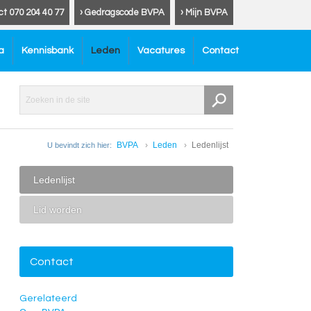
ct 070 204 40 77
› Gedragscode BVPA
› Mijn BVPA
a
Kennisbank
Leden
Vacatures
Contact
BVPA
Leden
Ledenlijst
U bevindt zich hier:
Ledenlijst
Lid worden
Contact
Gerelateerd