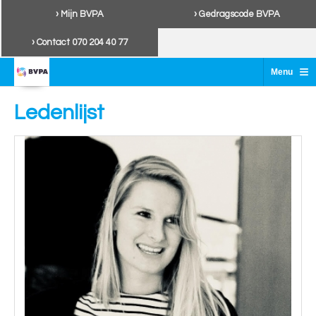
› Mijn BVPA
› Gedragscode BVPA
› Contact 070 204 40 77
≡
Menu
Ledenlijst