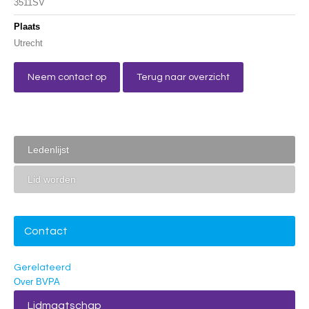
3511SV
Plaats
Utrecht
Neem contact op
Terug naar overzicht
Ledenlijst
Lid worden
Contact
Gerelateerd
Over BVPA
Lidmaatschap