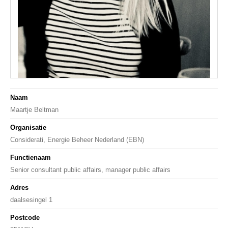
Naam
Maartje Beltman
Organisatie
Considerati, Energie Beheer Nederland (EBN)
Functienaam
Senior consultant public affairs, manager public affairs
Adres
daalsesingel 1
Postcode