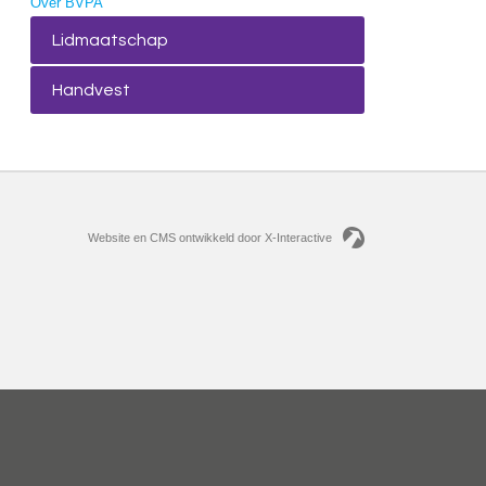
Over BVPA
Lidmaatschap
Handvest
Website en CMS ontwikkeld door X-Interactive