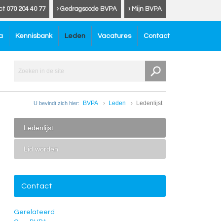
ct 070 204 40 77
› Gedragscode BVPA
› Mijn BVPA
a
Kennisbank
Leden
Vacatures
Contact
BVPA
Leden
Ledenlijst
U bevindt zich hier:
Ledenlijst
Lid worden
Contact
Gerelateerd