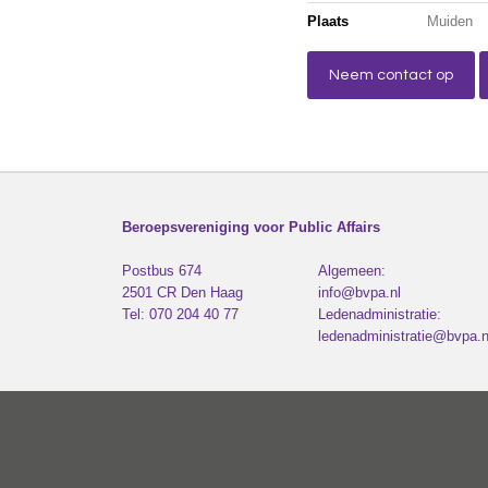
Plaats
Muiden
Neem contact op
Beroepsvereniging voor Public Affairs
Postbus 674
Algemeen:
2501 CR
Den Haag
info@bvpa.nl
Tel:
070 204 40 77
Ledenadministratie:
ledenadministratie@bvpa.n