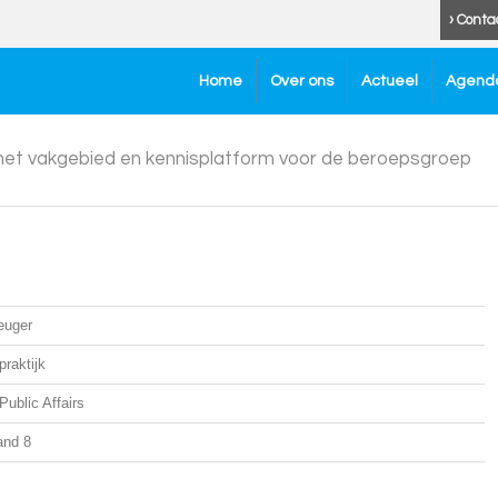
› Conta
Home
Over ons
Actueel
Agend
 het vakgebied en kennisplatform voor de beroepsgroep
euger
raktijk
Public Affairs
and 8