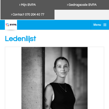
› Mijn BVPA
› Gedragscode BVPA
› Contact 070 204 40 77
≡
Menu
Ledenlijst