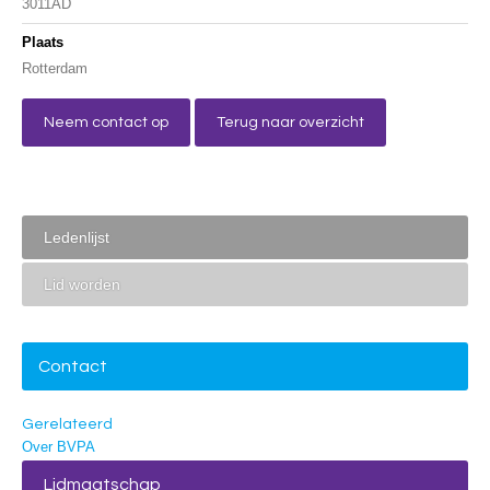
3011AD
Plaats
Rotterdam
Neem contact op
Terug naar overzicht
Ledenlijst
Lid worden
Contact
Gerelateerd
Over BVPA
Lidmaatschap