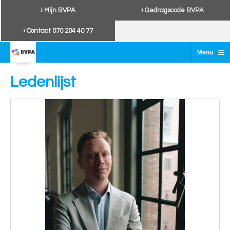
› Mijn BVPA
› Gedragscode BVPA
› Contact 070 204 40 77
≡
Menu
Ledenlijst