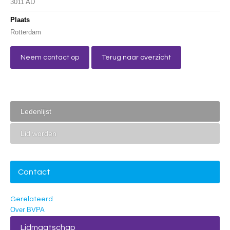
3011 AD
Plaats
Rotterdam
Neem contact op
Terug naar overzicht
Ledenlijst
Lid worden
Contact
Gerelateerd
Over BVPA
Lidmaatschap