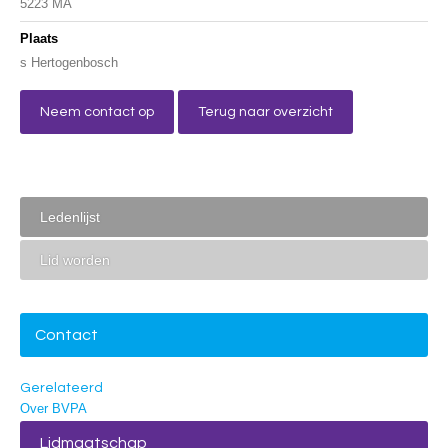
5223 MA
Plaats
s Hertogenbosch
Neem contact op
Terug naar overzicht
Ledenlijst
Lid worden
Contact
Gerelateerd
Over BVPA
Lidmaatschap