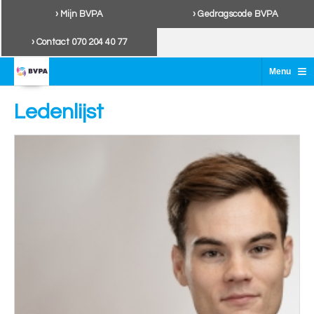
› Mijn BVPA
› Gedragscode BVPA
› Contact 070 204 40 77
≡
Menu
Ledenlijst