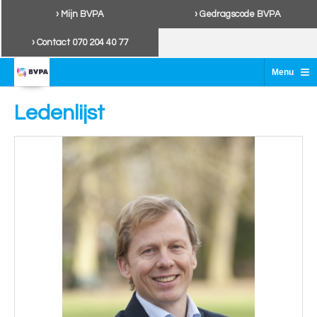
› Mijn BVPA
› Gedragscode BVPA
› Contact 070 204 40 77
≡
Menu
Ledenlijst