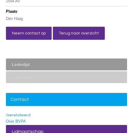
2594 AV
Plaats
Den Haag
Neem contact op
Terug naar overzicht
Ledenlijst
Lid worden
Contact
Gerelateerd
Over BVPA
Lidmaatschap