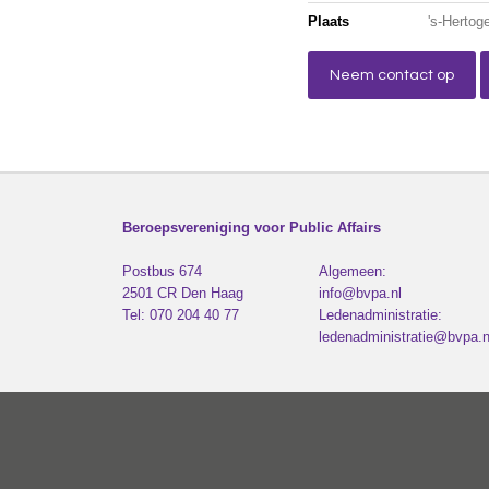
Plaats
's-Herto
Neem contact op
Beroepsvereniging voor Public Affairs
Postbus 674
Algemeen:
2501 CR
Den Haag
info@bvpa.nl
Tel:
070 204 40 77
Ledenadministratie:
ledenadministratie@bvpa.n