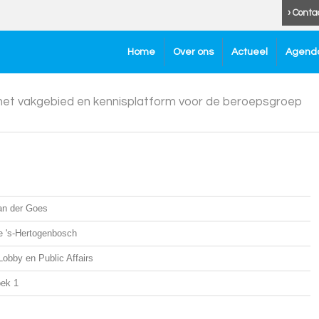
› Conta
Home
Over ons
Actueel
Agend
 het vakgebied en kennisplatform voor de beroepsgroep
an der Goes
 's-Hertogenbosch
Lobby en Public Affairs
ek 1