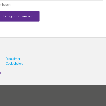
genbosch
Terug naar overzicht
Disclaimer
Cookiebeleid
l