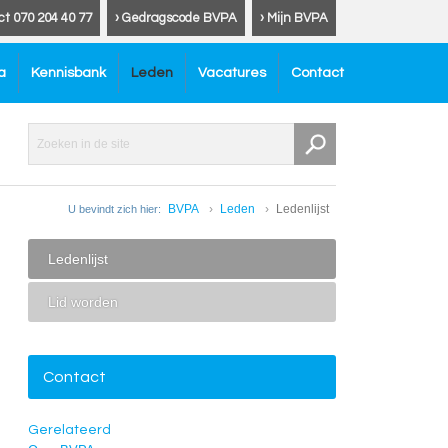
ct 070 204 40 77
› Gedragscode BVPA
› Mijn BVPA
a
Kennisbank
Leden
Vacatures
Contact
BVPA
Leden
Ledenlijst
U bevindt zich hier:
Ledenlijst
Lid worden
Contact
Gerelateerd