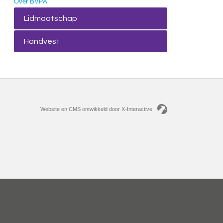
Over BVPA
Lidmaatschap
Handvest
Website en CMS ontwikkeld door X-Interactive