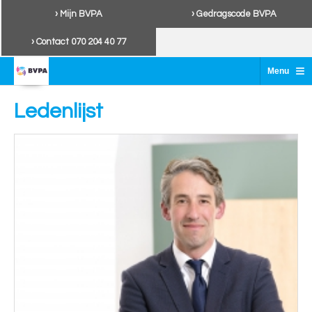
› Mijn BVPA
› Gedragscode BVPA
› Contact 070 204 40 77
≡
Menu
Ledenlijst