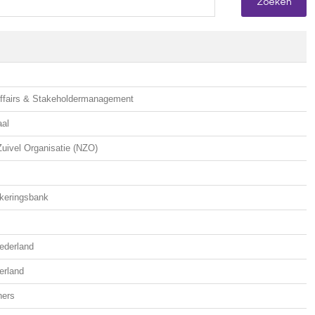
Affairs & Stakeholdermanagement
aal
uivel Organisatie (NZO)
ekeringsbank
ederland
erland
ners