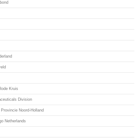
bond
erland
veld
Rode Kruis
euticals Division
 Provincie Noord-Holland
go Netherlands