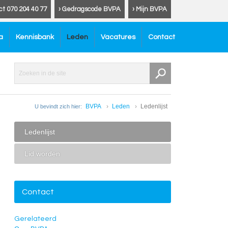
ct 070 204 40 77
› Gedragscode BVPA
› Mijn BVPA
a
Kennisbank
Leden
Vacatures
Contact
BVPA
Leden
Ledenlijst
U bevindt zich hier:
Ledenlijst
Lid worden
Contact
Gerelateerd