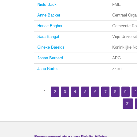
Niels Back
FME
Anne Backer
Centraal Org
Hanae Baghou
Gemeente Ro
Sara Bahgat
Vrije Univers
Gineke Barelds
Koninklijke N
Johan Barnard
APG
Jaap Bartels
zzp'er
1
2
3
4
5
6
7
8
9
1
21
Beroepsvereniging voor Public Affairs