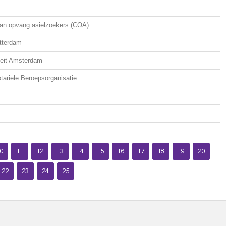
aan opvang asielzoekers (COA)
tterdam
iteit Amsterdam
otariele Beroepsorganisatie
0
11
12
13
14
15
16
17
18
19
20
22
23
24
25