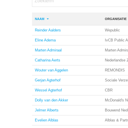
NAAM
ORGANISATIE
Reinder Aalders
Wepublic
Eline Adema
IvCB Public 
Marten Admiraal
Marten Admir
Catharina Aerts
Nederlandse Z
Wouter van Aggelen
REMONDIS
Gerjan Agterhof
Sociale Verz
Wessel Agterhof
CBR
Dolly van den Akker
McDonald's N
Jelmer Alberts
Bouwend Ned
Evelien Alblas
Alblas & Part