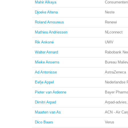
Mahir Alkaya
Consumenten
Djoeke Altena
Neste
Roland Amoureus
Renewi
Mathieu Andriessen
NLconnect
Rik Ankoné
UWV
Walter Annard
Rabobank Ned
Mieke Ansems
Bureau Malie
Ad Antonisse
AstraZeneca
Eefje Appel
Nederlandse 
Pieter van Ardenne
Bayer Pharmac
Dimitri Arpad
Arpad-advies,
Maarten van As
ACN - Air Car
Dico Baars
Verus