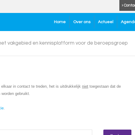
› Conta
Home
Over ons
Actueel
Agend
 het vakgebied en kennisplatform voor de beroepsgroep
lkaar in contact te treden, het is uitdrukkelijk
niet
toegestaan dat de
 worden gebruikt.
tie
.