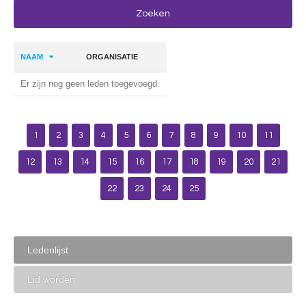
NAAM
ORGANISATIE
Er zijn nog geen leden toegevoegd.
1
2
3
4
5
6
7
8
9
10
11
12
13
14
15
16
17
18
19
20
21
22
23
24
25
Ledenlijst
Lid worden