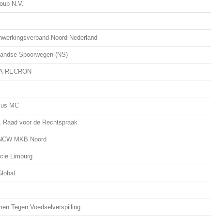
oup N.V.
werkingsverband Noord Nederland
landse Spoorwegen (NS)
A-RECRON
mus MC
 Raad voor de Rechtspraak
NCW MKB Noord
cie Limburg
lobal
en Tegen Voedselverspilling