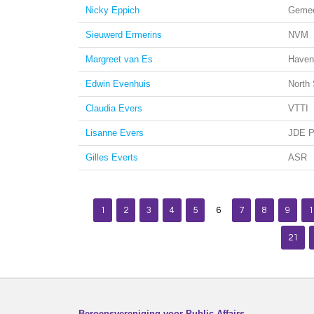
Nicky Eppich
Gemee
Sieuwerd Ermerins
NVM
Margreet van Es
Havenb
Edwin Evenhuis
North 
Claudia Evers
VTTI
Lisanne Evers
JDE P
Gilles Everts
ASR
1
2
3
4
5
6
7
8
9
1
21
Beroepsvereniging voor Public Affairs