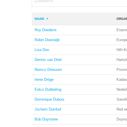
NAAM
ORGAN
Roy Doedens
Erasm
Robin Doeswijk
Europ
Lisa Don
Hill+K
Dennis van Driel
Hartst
Remco Driessen
Provin
Irene Dröge
Kadas
Eelco Dubbeling
Neder
Dominique Dubois
Sanofi
Jochem Duinhof
Red ee
Bob Duynstee
Duyns