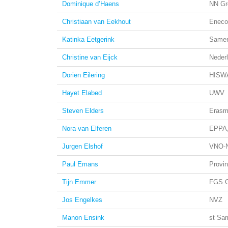
Dominique d’Haens
NN Gr
Christiaan van Eekhout
Eneco
Katinka Eetgerink
Samen
Christine van Eijck
Neder
Dorien Eilering
HISW
Hayet Elabed
UWV
Steven Elders
Eras
Nora van Elferen
EPPA,
Jurgen Elshof
VNO-
Paul Emans
Provin
Tijn Emmer
FGS G
Jos Engelkes
NVZ
Manon Ensink
st Sam