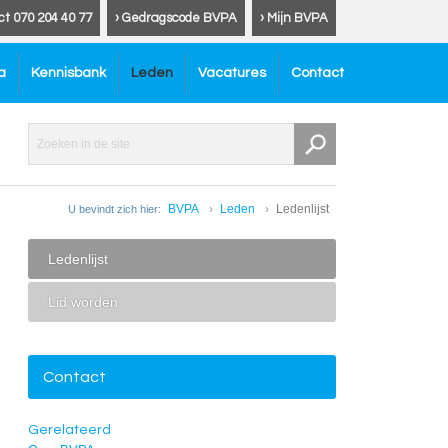
ct 070 204 40 77
› Gedragscode BVPA
› Mijn BVPA
a
Kennisbank
Leden
Vacatures
Contact
BVPA
Leden
Ledenlijst
U bevindt zich hier:
Ledenlijst
Lid worden
Contact
Gerelateerd