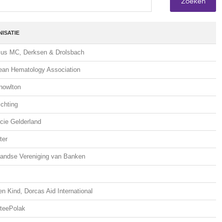
ISATIE
us MC, Derksen & Drolsbach
ean Hematology Association
nowlton
ichting
cie Gelderland
ter
landse Vereniging van Banken
n Kind, Dorcas Aid International
teePolak