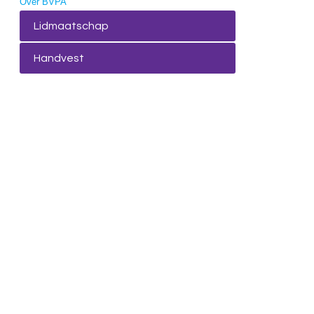
Over BVPA
Lidmaatschap
Handvest