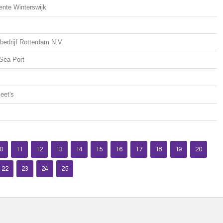
nte Winterswijk
edrijf Rotterdam N.V.
Sea Port
eet's
0
11
12
13
14
15
16
17
18
19
20
22
23
24
25