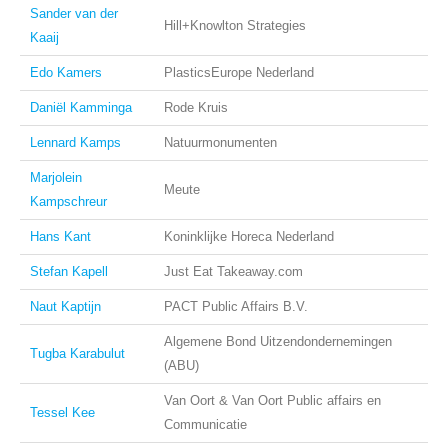
Sander van der
Hill+Knowlton Strategies
Kaaij
Edo Kamers
PlasticsEurope Nederland
Daniël Kamminga
Rode Kruis
Lennard Kamps
Natuurmonumenten
Marjolein
Meute
Kampschreur
Hans Kant
Koninklijke Horeca Nederland
Stefan Kapell
Just Eat Takeaway.com
Naut Kaptijn
PACT Public Affairs B.V.
Algemene Bond Uitzendondernemingen
Tugba Karabulut
(ABU)
Van Oort & Van Oort Public affairs en
Tessel Kee
Communicatie