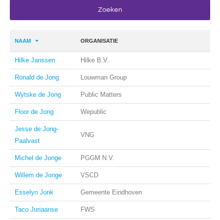
NAAM
ORGANISATIE
Hilke Janssen
Hilke B.V.
Ronald de Jong
Louwman Group
Wytske de Jong
Public Matters
Floor de Jong
Wepublic
Jesse de Jong-
VNG
Paalvast
Michel de Jonge
PGGM N.V.
Willem de Jonge
VSCD
Esselyn Jonk
Gemeente Eindhoven
Taco Juriaanse
FWS